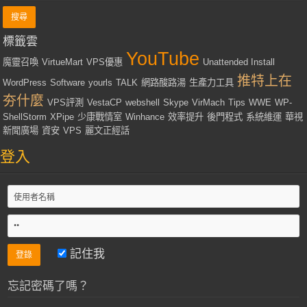
標籤雲
YouTube
魔靈召喚
VirtueMart
VPS優惠
Unattended Install
推特上在
WordPress
Software
yourls
TALK
網路酸路湯
生產力工具
夯什麼
VPS評測
VestaCP
webshell
Skype
VirMach
Tips
WWE
WP-
ShellStorm
XPipe
少康戰情室
Winhance
效率提升
後門程式
系統維運
華視
新聞廣場
資安
VPS
麗文正經話
登入
記住我
忘記密碼了嗎？