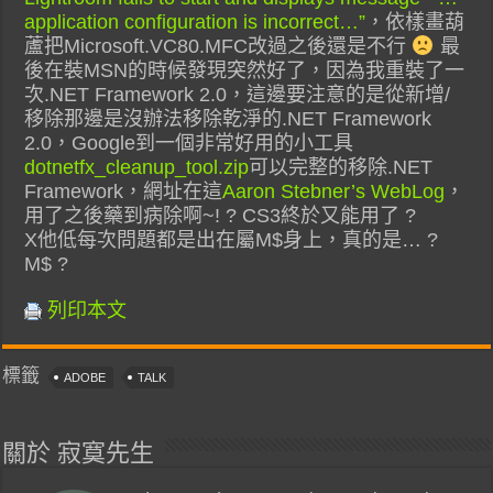
application configuration is incorrect…”
，依樣畫葫
蘆把Microsoft.VC80.MFC改過之後還是不行
最
後在裝MSN的時候發現突然好了，因為我重裝了一
次.NET Framework 2.0，這邊要注意的是從新增/
移除那邊是沒辦法移除乾淨的.NET Framework
2.0，Google到一個非常好用的小工具
dotnetfx_cleanup_tool.zip
可以完整的移除.NET
Framework，網址在這
Aaron Stebner’s WebLog
，
用了之後藥到病除啊~! ? CS3終於又能用了 ?
X他低每次問題都是出在屬M$身上，真的是… ?
M$ ?
列印本文
標籤
ADOBE
TALK
關於 寂寞先生