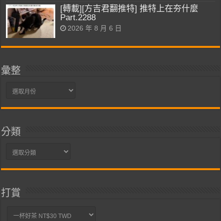
[轉載][方吉君翻推特] 推特上在夯什麼
Part.2288
2026 年 8 月 6 日
彙整
彙
整
分類
分
類
打賞