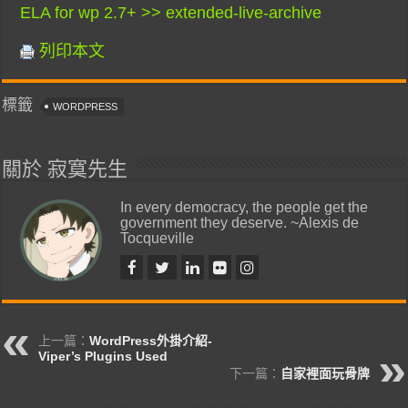
ELA for wp 2.7+ >> extended-live-archive
列印本文
標籤
WORDPRESS
關於 寂寞先生
In every democracy, the people get the
government they deserve. ~Alexis de
Tocqueville
上一篇：
WordPress外掛介紹-
Viper’s Plugins Used
下一篇：
自家裡面玩骨牌