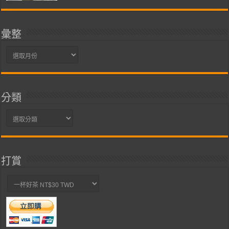
彙整
彙
整
分類
分
類
打賞