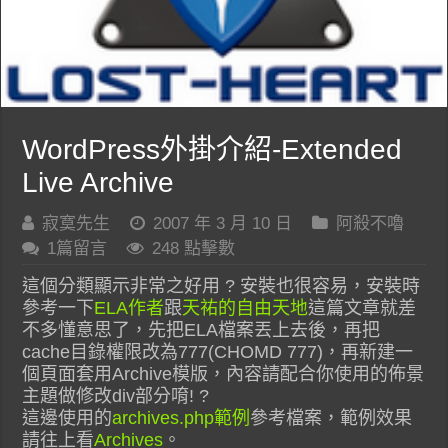
WordPress外掛介紹-Extended
Live Archive
寂寞先生
2007 年 3 月 10 日
阿殺不嚕
1篇留言
248 點擊數
這個分類顯示非常之好用 ? 安裝也很容易，安裝時
參考一下
ELA作者
跟
天祐的自由天地
這篇文章就差
不多懂意思了，先把ELA檔案丟上去後，再把
cache目錄權限改為777(CHOMD 777)，再新建一
個頁面套用Archive模版，內容請配合你使用的佈景
主題做修改div部分唷! ?
這邊使用的
archives.php範例
參考檔案，範例效果
請往上看
Archives
。