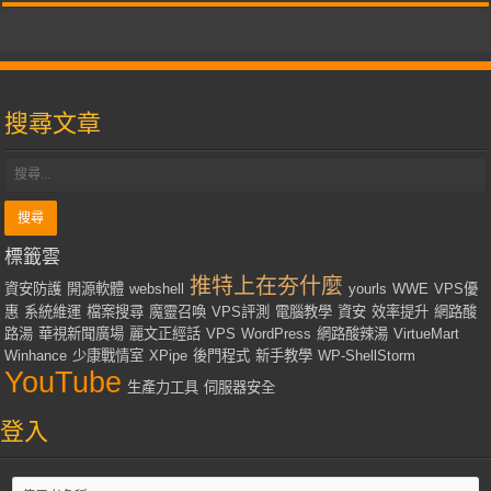
搜尋文章
標籤雲
推特上在夯什麼
資安防護
開源軟體
webshell
yourls
WWE
VPS優
惠
系統維運
檔案搜尋
魔靈召喚
VPS評測
電腦教學
資安
效率提升
網路酸
路湯
華視新聞廣場
麗文正經話
VPS
WordPress
網路酸辣湯
VirtueMart
Winhance
少康戰情室
XPipe
後門程式
新手教學
WP-ShellStorm
YouTube
生產力工具
伺服器安全
登入