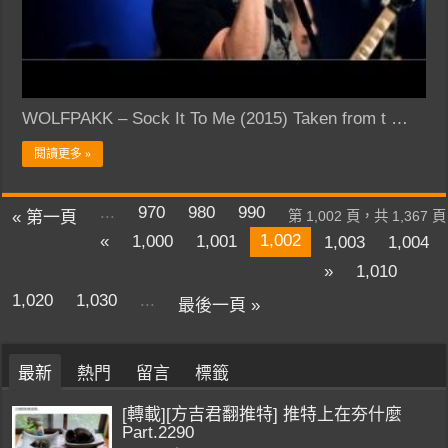
WOLFPAKK – Sock It To Me (2015) Taken from t …
閱讀更多 »
...
970
980
990
« 第一頁
第 1,002 頁，共 1,367 頁
1,002
«
1,000
1,001
1,003
1,004
»
1,010
1,020
1,030
...
最後一頁 »
最新
熱門
留言
標籤
[轉載][方吉君翻推特] 推特上在夯什麼
Part.2290