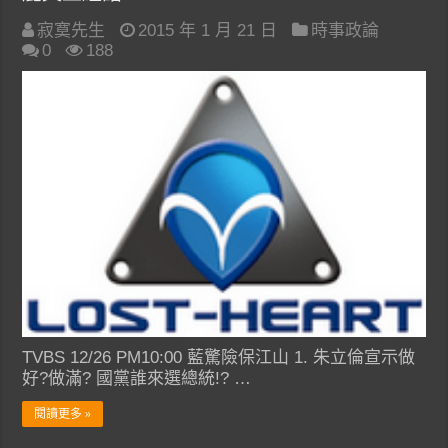
寂寞先生
2015 年 1 月 21 日
時事政論
0
188
TVBS 12/26 PM10:00 藍驚險保江山 1. 朱立倫宣示做
好?做滿? 國黨誰來選總統!? …
閱讀更多 »