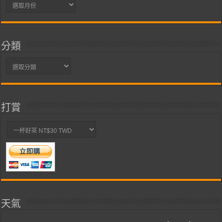
彙
整
分類
分
類
打賞
天氣