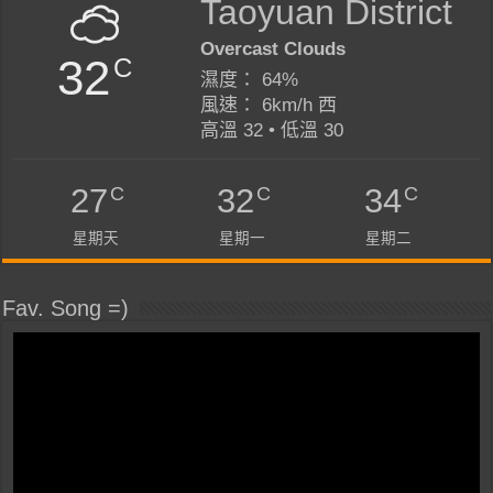
Taoyuan District
Overcast Clouds
32
C
濕度： 64%
風速： 6km/h 西
高溫 32 • 低溫 30
C
C
C
27
32
34
星期天
星期一
星期二
Fav. Song =)