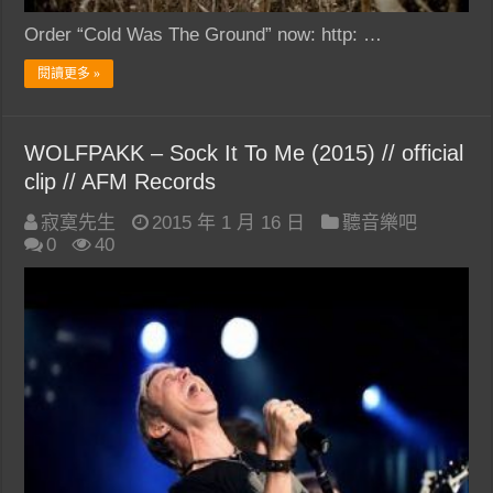
Order “Cold Was The Ground” now: http: …
閱讀更多 »
WOLFPAKK – Sock It To Me (2015) // official
clip // AFM Records
寂寞先生
2015 年 1 月 16 日
聽音樂吧
0
40