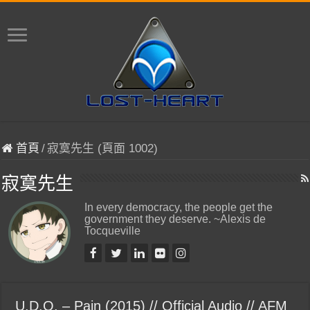
首頁
/
寂寞先生 (頁面 1002)
寂寞先生
In every democracy, the people get the
government they deserve. ~Alexis de
Tocqueville
U.D.O. – Pain (2015) // Official Audio // AFM