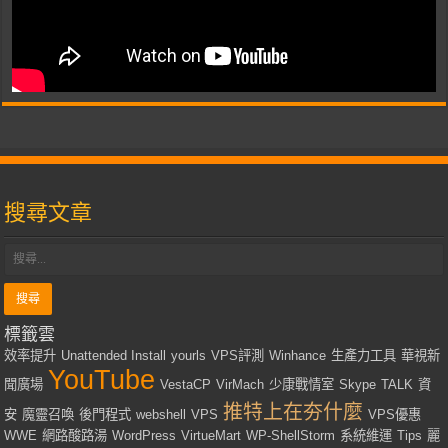
搜尋文章
標籤雲
效率提升
Unattended Install
yourls
VPS評測
Winhance
生產力工具
華視新
YouTube
聞廣場
VestaCP
VirMach
少康戰情室
Skype
TALK
資
推特上在夯什麼
安
魔靈召喚
後門程式
webshell
VPS
VPS優惠
WWE
網路酸路湯
WordPress
VirtueMart
WP-ShellStorm
系統維運
Tips
麗