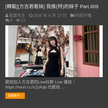
[轉載][方吉君看妹] 我推(特)的妹子 Part.609
寂寞先生
2026 年 6 月 15 日
阿殺不嚕
0
13
歡迎加入方吉君的Line社群 Line 連結：
https://reurl.cc/xZyKqb 也歡迎 …
閱讀更多 »