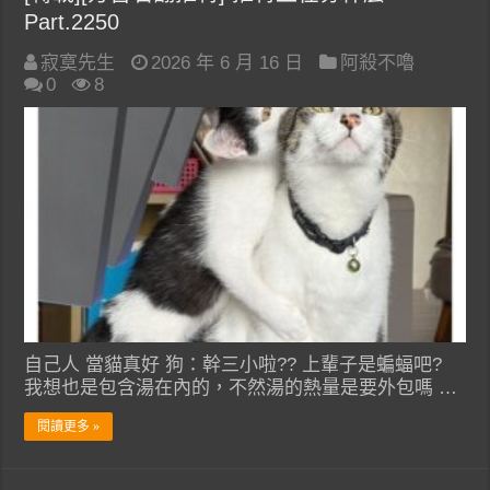
Part.2250
寂寞先生
2026 年 6 月 16 日
阿殺不嚕
0
8
自己人 當貓真好 狗：幹三小啦?? 上輩子是蝙蝠吧?
我想也是包含湯在內的，不然湯的熱量是要外包嗎 …
閱讀更多 »