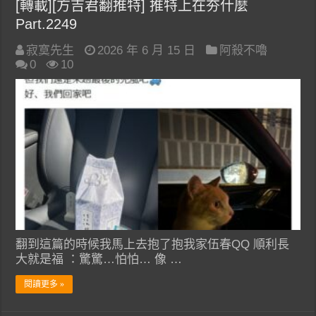
[轉載][方吉君翻推特] 推特上在夯什麼
Part.2249
寂寞先生
2026 年 6 月 15 日
阿殺不嚕
0
10
翻到這篇的時候我馬上去抱了抱我家伍春QQ 順利長
大就是福 ：驚驚…怕怕… 像 …
閱讀更多 »