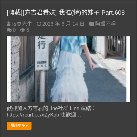
[轉載][方吉君看妹] 我推(特)的妹子 Part.608
寂寞先生
2026 年 6 月 14 日
阿殺不嚕
0
5
歡迎加入方吉君的Line社群 Line 連結：
https://reurl.cc/xZyKqb 也歡迎 …
閱讀更多 »