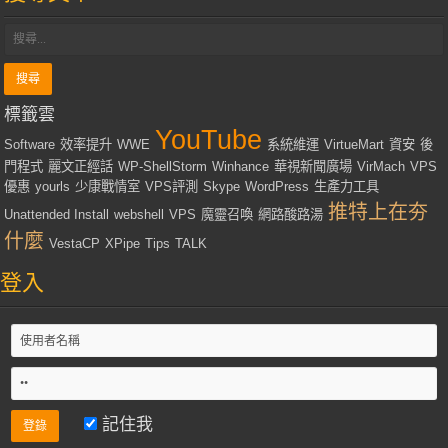
標籤雲
YouTube
Software
效率提升
WWE
系統維運
VirtueMart
資安
後
門程式
麗文正經話
WP-ShellStorm
Winhance
華視新聞廣場
VirMach
VPS
優惠
yourls
少康戰情室
VPS評測
Skype
WordPress
生產力工具
推特上在夯
Unattended Install
webshell
VPS
魔靈召喚
網路酸路湯
什麼
VestaCP
XPipe
Tips
TALK
登入
記住我