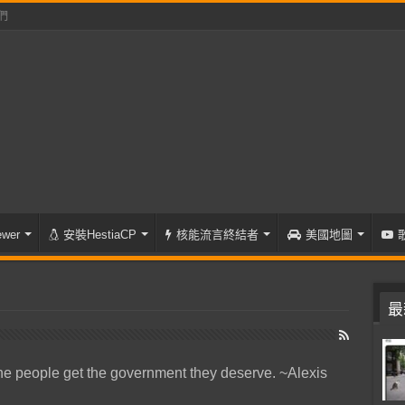
們
wer
安裝HestiaCP
核能流言終結者
美國地圖
最
he people get the government they deserve. ~Alexis