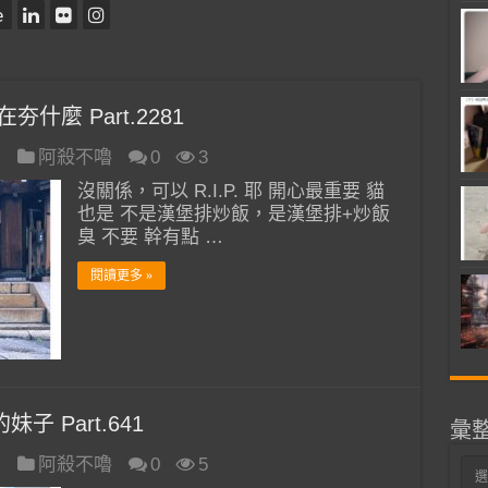
e
什麼 Part.2281
日
阿殺不嚕
0
3
沒關係，可以 R.I.P. 耶 開心最重要 貓
也是 不是漢堡排炒飯，是漢堡排+炒飯
臭 不要 幹有點 …
閱讀更多 »
子 Part.641
彙
日
阿殺不嚕
0
5
彙