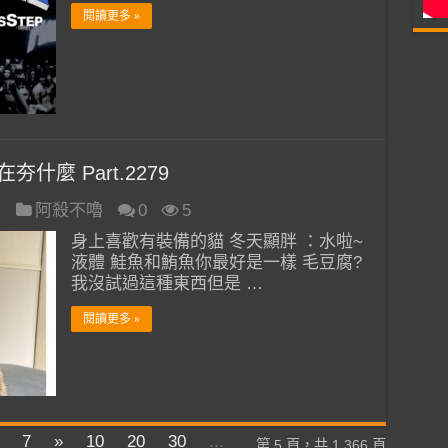
閱讀更多 »
什麼 Part.2279
日
阿殺不嚕
0
5
身上喜歡有裝備的貓 冬天顯胖 ：水啦~
液體 鮭魚和鮪魚你最好是一樣 毛豆腐?
我沒試過這種東西但是 …
閱讀更多 »
7
»
10
20
30
...
第 5 頁，共 1,366 頁