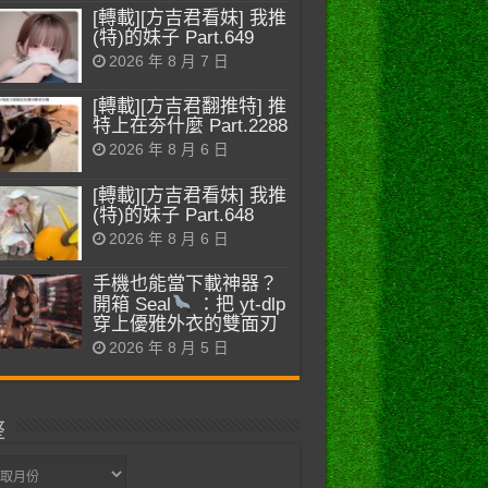
[轉載][方吉君看妹] 我推
(特)的妹子 Part.649
2026 年 8 月 7 日
[轉載][方吉君翻推特] 推
特上在夯什麼 Part.2288
2026 年 8 月 6 日
[轉載][方吉君看妹] 我推
(特)的妹子 Part.648
2026 年 8 月 6 日
手機也能當下載神器？
開箱 Seal
：把 yt-dlp
穿上優雅外衣的雙面刃
2026 年 8 月 5 日
整