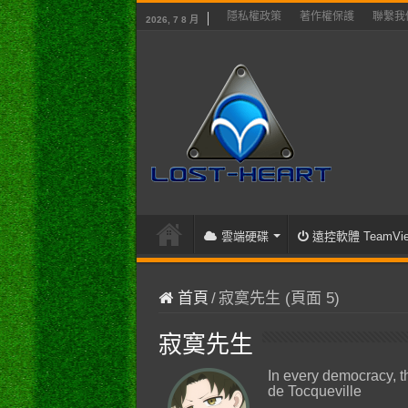
隱私權政策
著作權保護
聯繫我
2026, 7 8 月
雲端硬碟
遠控軟體 TeamVie
首頁
/
寂寞先生 (頁面 5)
寂寞先生
In every democracy, t
de Tocqueville