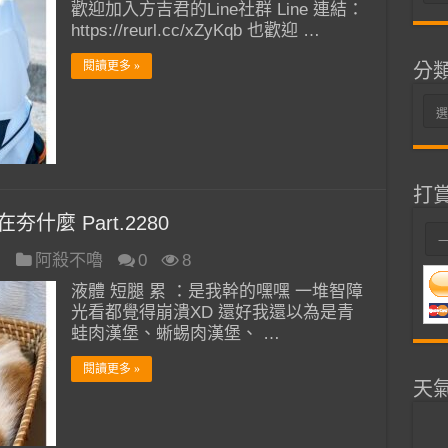
整
歡迎加入方吉君的Line社群 Line 連結：
https://reurl.cc/xZyKqb 也歡迎 …
閱讀更多 »
分
分
類
打
什麼 Part.2280
日
阿殺不嚕
0
8
液體 短腿 累 ：是我幹的嘿嘿 一堆智障
光看都覺得崩潰XD 還好我還以為是青
蛙肉漢堡、蜥蜴肉漢堡、 …
閱讀更多 »
天