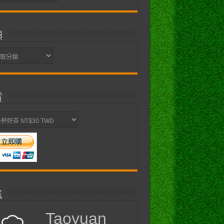
類
賞
氣
Taoyuan