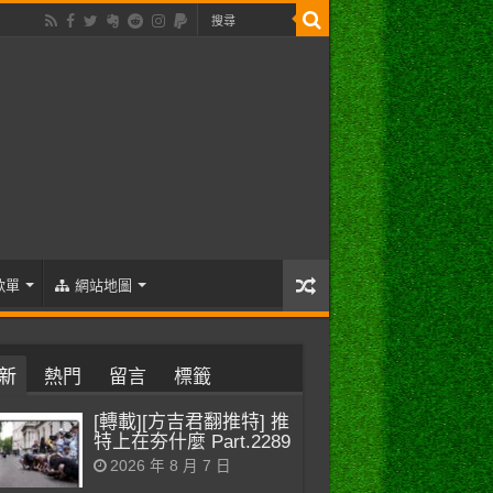
歌單
網站地圖
新
熱門
留言
標籤
[轉載][方吉君翻推特] 推
特上在夯什麼 Part.2289
2026 年 8 月 7 日