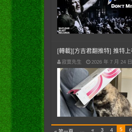
[轉載][方吉君翻推特] 推特上在夯
寂寞先生
2026 年 7 月 24 
5
...
«
3
4
6
« 第一頁