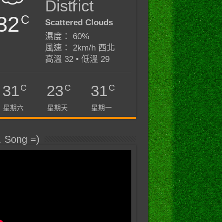
District
32
C
Scattered Clouds
濕度： 60%
風速： 2km/h 西北
高溫 32 • 低溫 29
C
C
C
31
23
31
星期六
星期天
星期一
. Song =)