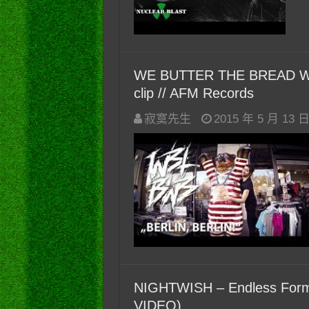
WE BUTTER THE BREAD WITH B
clip // AFM Records
寂寞先生
2015 年 5 月 13 
NIGHTWISH – Endless Forms
VIDEO)