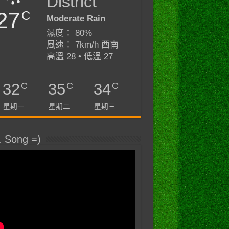
District
27
C
Moderate Rain
濕度： 80%
風速： 7km/h 西南
高溫 28 • 低溫 27
C
C
C
32
35
34
星期一
星期二
星期三
. Song =)