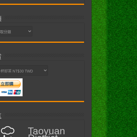
類
賞
氣
Taoyuan