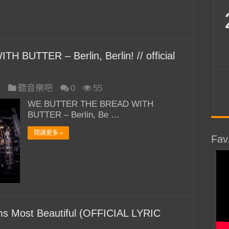
UTTER – Berlin, Berlin! // official
日
聽音樂吧
0
55
WE BUTTER THE BREAD WITH
BUTTER – Berlin, Be …
閱讀更多 »
Fav
 Most Beautiful (OFFICIAL LYRIC