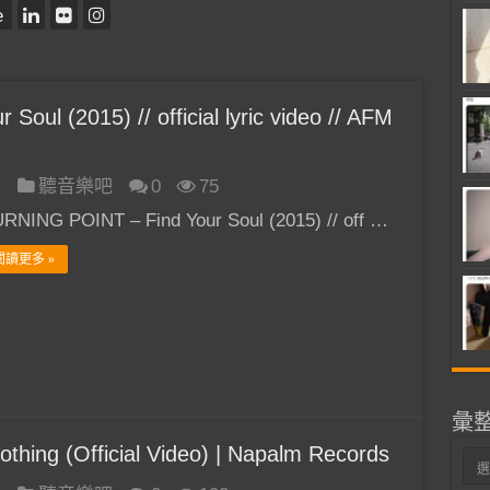
e
ul (2015) // official lyric video // AFM
日
聽音樂吧
0
75
RNING POINT – Find Your Soul (2015) // off …
閱讀更多 »
彙
ing (Official Video) | Napalm Records
彙
整