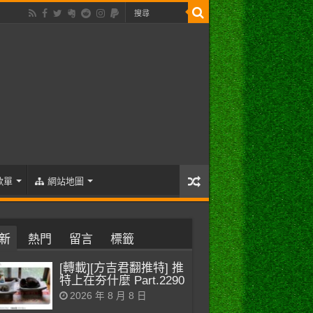
歌單
網站地圖
新
熱門
留言
標籤
[轉載][方吉君翻推特] 推
特上在夯什麼 Part.2290
2026 年 8 月 8 日