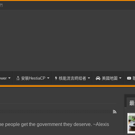
們
wer
安裝HestiaCP
核能流言終結者
美國地圖
最
he people get the government they deserve. ~Alexis