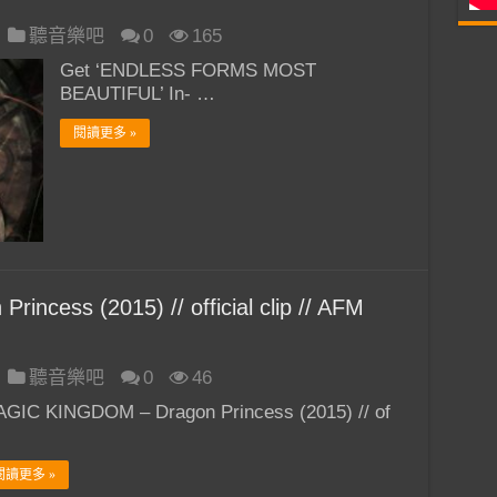
聽音樂吧
0
165
Get ‘ENDLESS FORMS MOST
BEAUTIFUL’ In- …
閱讀更多 »
cess (2015) // official clip // AFM
聽音樂吧
0
46
GIC KINGDOM – Dragon Princess (2015) // of
閱讀更多 »