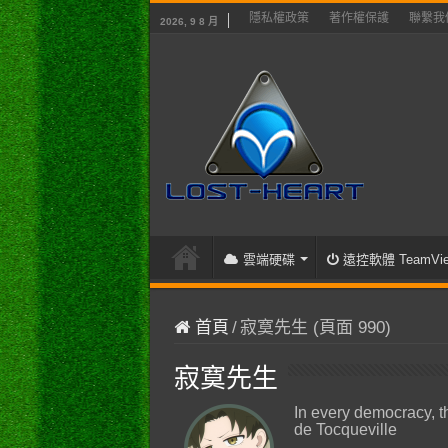
隱私權政策
著作權保護
聯繫我
2026, 9 8 月
雲端硬碟
遠控軟體 TeamVie
首頁
/
寂寞先生 (頁面 990)
寂寞先生
In every democracy, t
de Tocqueville