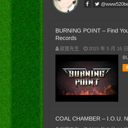
@www520b
BURNING POINT – Find Your So
Records
寂寞先生
2015 年 5 月 16 
BU
COAL CHAMBER – I.O.U. Noth