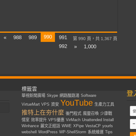
990
«
988
989
991
第 990 頁，共 1,367 頁
992
»
1,000
標籤雲
登
華視新聞廣場
Skype
網路酸路湯
Software
YouTube
VirtueMart
VPS
資安
生產力工具
推特上在夯什麼
後門程式
魔靈召喚
少康戰
情室
效率提升
VPS優惠
VirMach
Unattended Install
Winhance
麗文正經話
WWE
XPipe
VestaCP
yourls
webshell
WordPress
WP-ShellStorm
系統維運
Tips