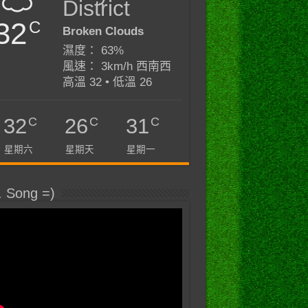
District
32
C
Broken Clouds
濕度： 63%
風速： 3km/h 西南西
高溫 32 • 低溫 26
C
C
C
32
26
31
星期六
星期天
星期一
. Song =)