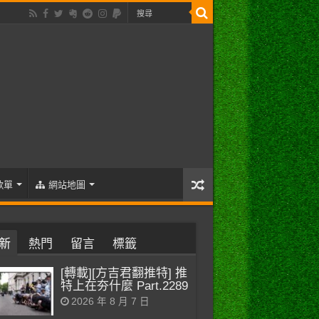
歌單
網站地圖
新
熱門
留言
標籤
[轉載][方吉君翻推特] 推
特上在夯什麼 Part.2289
2026 年 8 月 7 日