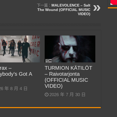
下一篇：
MALEVOLENCE – Salt
The Wound (OFFICIAL MUSIC
VIDEO)
rax –
TURMION KÄTILÖT
ybody’s Got A
– Raivotarjonta
(OFFICIAL MUSIC
VIDEO)
26 年 8 月 4 日
2026 年 7 月 30 日