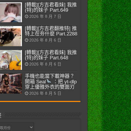
[轉載][方吉君看妹] 我推
(特)的妹子 Part.649
2026 年 8 月 7 日
[轉載][方吉君翻推特] 推
特上在夯什麼 Part.2288
2026 年 8 月 6 日
[轉載][方吉君看妹] 我推
(特)的妹子 Part.648
2026 年 8 月 6 日
手機也能當下載神器？
開箱 Seal
：把 yt-dlp
穿上優雅外衣的雙面刃
2026 年 8 月 5 日
整