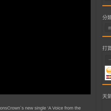
整
分
分
類
打
天
ionsCrown`s new single ‘A Voice from the