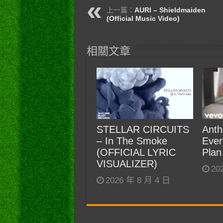
上一篇：
AURI – Shieldmaiden
(Official Music Video)
相關文章
STELLAR CIRCUITS
Anth
– In The Smoke
Ever
(OFFICIAL LYRIC
Plan
VISUALIZER)
20
2026 年 8 月 4 日