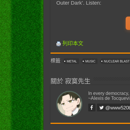
Outer Dark’. Listen:
列印本文
標籤
METAL
MUSIC
NUCLEAR BLAS
關於 寂寞先生
In every democracy,
~Alexis de Tocquevi
@www520