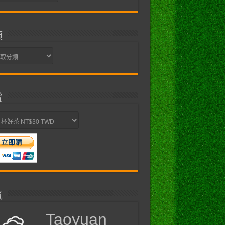
類
賞
氣
Taoyuan