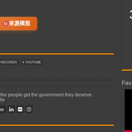
來源摸我
T RECORDS
YOUTUBE
Fav
 the people get the government they deserve.
lle
be