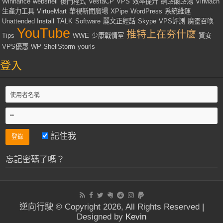
Winhance
webshell
後門程式
VestaCP
VPS
效率提升
網路酸路湯
VirMach
生產力工具
VirtueMart
華視新聞廣場
XPipe
WordPress
系統維運
Unattended Install
TALK
Software
麗文正經話
Skype
VPS評測
魔靈召喚
YouTube
推特上在夯什麼
Tips
WWE
少康戰情室
資安
VPS優惠
WP-ShellStorm
yourls
登入
記住我
忘記密碼了嗎？
逆向行駛 © Copyright 2026, All Rights Reserved |
Designed by
Kevin