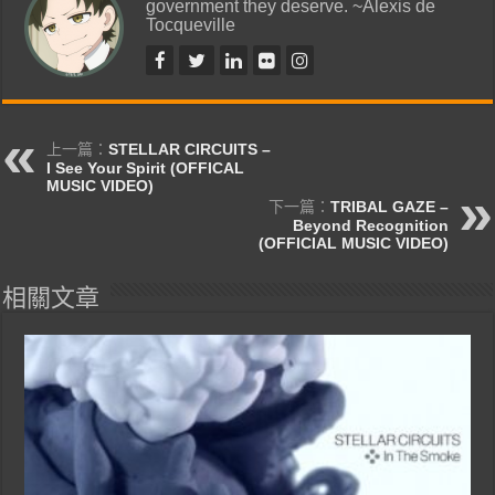
government they deserve. ~Alexis de
Tocqueville
上一篇：
STELLAR CIRCUITS –
I See Your Spirit (OFFICAL
MUSIC VIDEO)
下一篇：
TRIBAL GAZE –
Beyond Recognition
(OFFICIAL MUSIC VIDEO)
相關文章