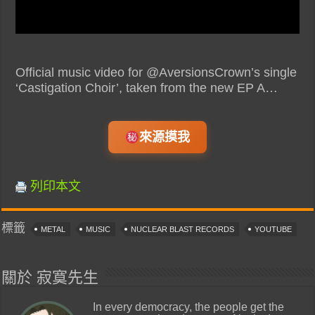
Official music video for @AversionsCrown’s single
‘Castigation Choir’, taken from the new EP A…
來源摸我
列印本文
標籤
METAL
MUSIC
NUCLEAR BLAST RECORDS
YOUTUBE
關於 寂寞先生
In every democracy, the people get the