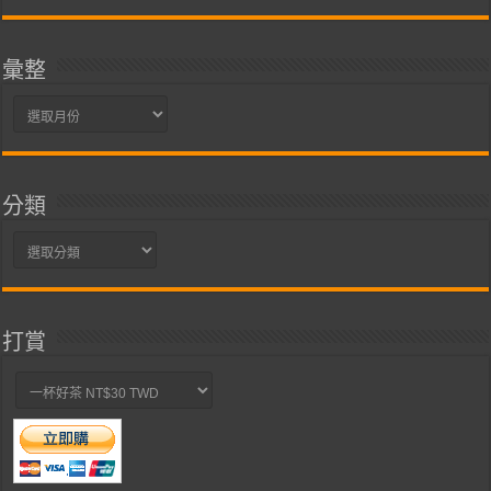
彙整
彙
整
分類
分
類
打賞