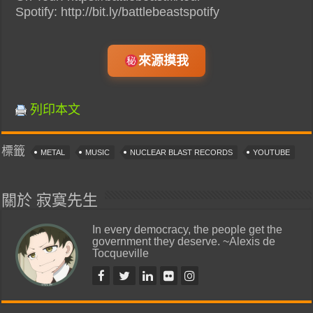
Spotify: http://bit.ly/battlebeastspotify
來源摸我
列印本文
標籤
METAL
MUSIC
NUCLEAR BLAST RECORDS
YOUTUBE
關於 寂寞先生
In every democracy, the people get the
government they deserve. ~Alexis de
Tocqueville