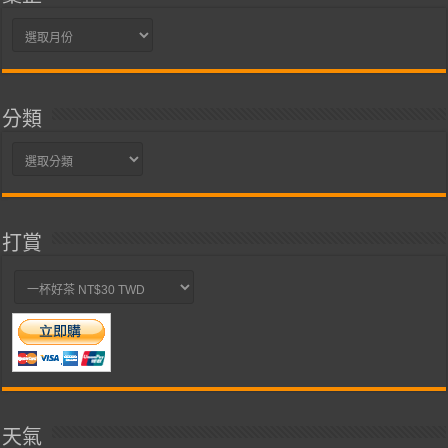
彙
整
分類
分
類
打賞
天氣