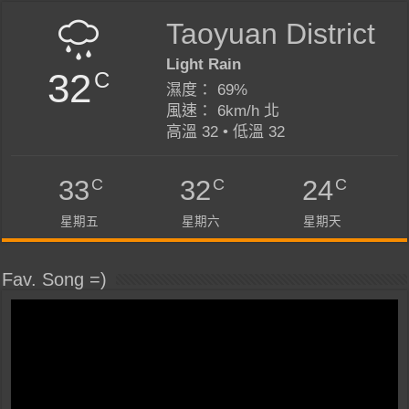
Taoyuan District
Light Rain
32
C
濕度： 69%
風速： 6km/h 北
高溫 32 • 低溫 32
C
C
C
33
32
24
星期五
星期六
星期天
Fav. Song =)