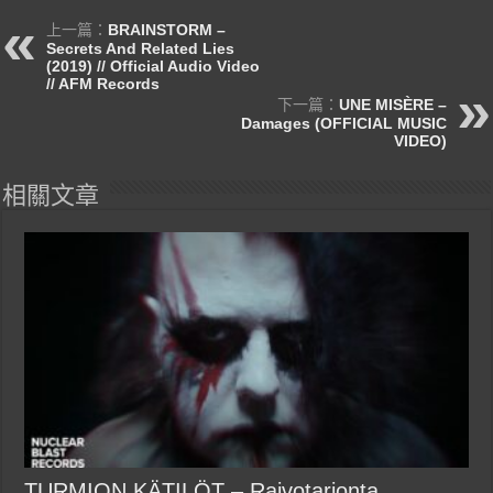
上一篇：
BRAINSTORM –
Secrets And Related Lies
(2019) // Official Audio Video
// AFM Records
下一篇：
UNE MISÈRE –
Damages (OFFICIAL MUSIC
VIDEO)
相關文章
TURMION KÄTILÖT – Raivotarjonta