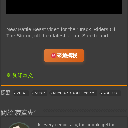
New Battle Beast video for their track ‘Riders Of
The Storm’, off their latest album Steelbound,…
來源摸我
列印本文
標籤
METAL
MUSIC
NUCLEAR BLAST RECORDS
YOUTUBE
關於 寂寞先生
In every democracy, the people get the