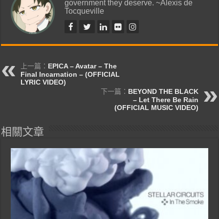
government they deserve. ~Alexis de
Tocqueville
上一篇：
EPICA – Avatar – The
Final Incarnation – (OFFICIAL
LYRIC VIDEO)
下一篇：
BEYOND THE BLACK
– Let There Be Rain
(OFFICIAL MUSIC VIDEO)
相關文章