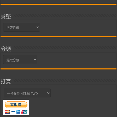
彙整
彙
整
分類
分
類
打賞