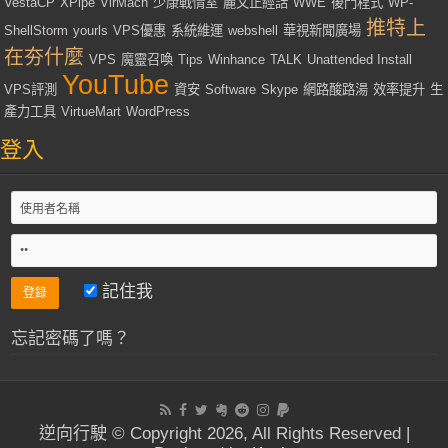
VestaCP
XPipe
VirMach
少康戰情室
麗文正經話
WWE
後門程式
WP-
推特上
ShellStorm
yourls
VPS優惠
系統維運
webshell
華視新聞廣場
在夯什麼
VPS
魔靈召喚
Tips
Winhance
TALK
Unattended Install
YouTube
VPS評測
資安
Software
Skype
網路酸路湯
效率提升
生
產力工具
VirtueMart
WordPress
登入
記住我
忘記密碼了嗎？
逆向行駛 © Copyright 2026, All Rights Reserved |