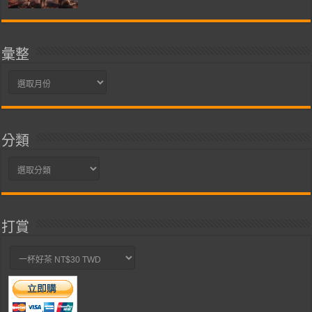
彙整
彙
整
分類
分
類
打賞