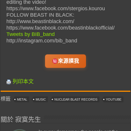
editing the video!
https://www.facebook.com/stergios.kourou
FOLLOW BEAST IN BLACK:
http://www.beastinblack.com/
https://www.facebook.com/beastinblackofficial/
Tweets by BIB_band
http://instagram.com/bib_band
來源摸我
列印本文
標籤
METAL
MUSIC
NUCLEAR BLAST RECORDS
YOUTUBE
關於 寂寞先生