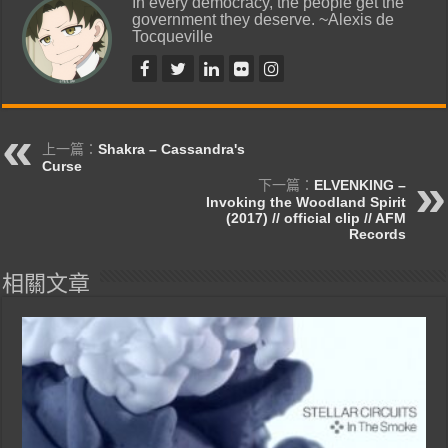
In every democracy, the people get the
government they deserve. ~Alexis de
Tocqueville
上一篇：
Shakra – Cassandra's
Curse
下一篇：
ELVENKING –
Invoking the Woodland Spirit
(2017) // official clip // AFM
Records
相關文章