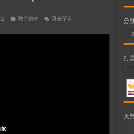
整
 日
聽音樂吧
發表留言
分
分
類
打
天