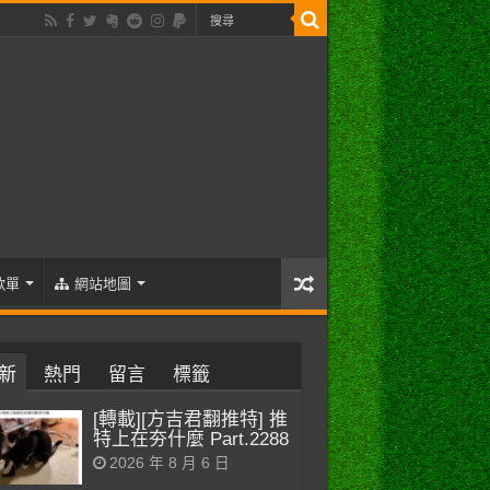
歌單
網站地圖
新
熱門
留言
標籤
[轉載][方吉君翻推特] 推
特上在夯什麼 Part.2288
2026 年 8 月 6 日