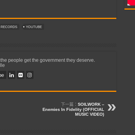
T RECORDS
YOUTUBE
 the people get the government they deserve.
lle
be
下一篇：
SOILWORK –
Enemies In Fidelity (OFFICIAL
MUSIC VIDEO)