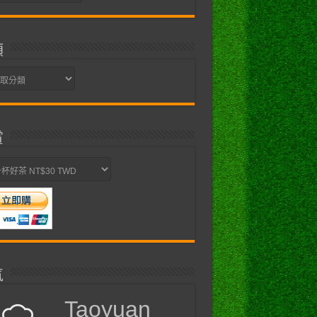
類
賞
氣
Taoyuan