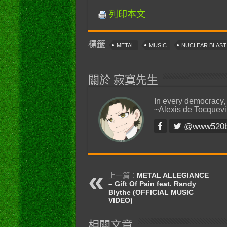
列印本文
標籤
METAL
MUSIC
NUCLEAR BLAS
關於 寂寞先生
In every democracy,
~Alexis de Tocquevi
@www520
上一篇：
METAL ALLEGIANCE
– Gift Of Pain feat. Randy
Blythe (OFFICIAL MUSIC
VIDEO)
相關文章