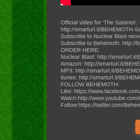
Official video for ‘The Satanis
http://smarturl.it/BEHEMOTH-Sa
Subscribe to Nuclear Blast record
Subscribe to Behemoth: http://b
ORDER HERE:
Nuclear Blast: http://smartur
Amazon: http://smarturl.it/B
MP3: http://smarturl.it/BEHEM
itunes: http://smarturl.it/BEH
FOLLOW BEHEMOTH:
Like: https://www.facebook.co
Watch:http://www.youtube.com/u
Follow:https://twitter.com/Beh