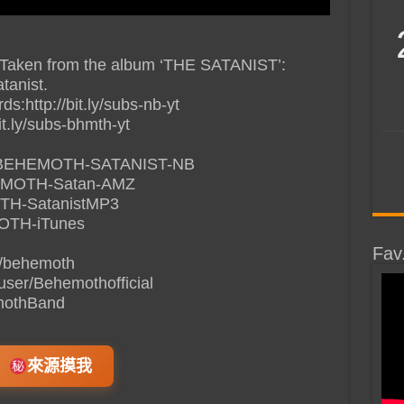
t’. Taken from the album ‘THE SATANIST’:
tanist.
s:http://bit.ly/subs-nb-yt
it.ly/subs-bhmth-yt
l.it/BEHEMOTH-SATANIST-NB
EHEMOTH-Satan-AMZ
OTH-SatanistMP3
EMOTH-iTunes
Fav
m/behemoth
ser/Behemothofficial
emothBand
來源摸我