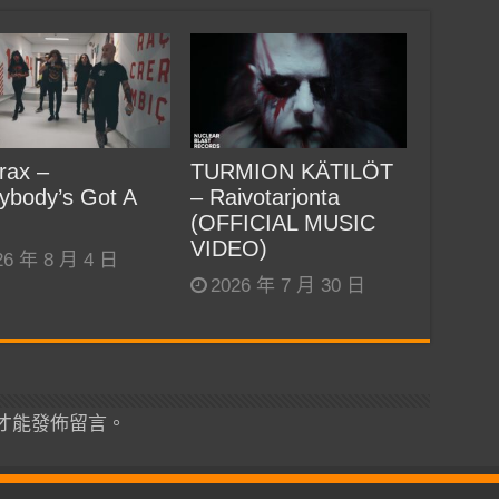
rax –
TURMION KÄTILÖT
ybody’s Got A
– Raivotarjonta
(OFFICIAL MUSIC
VIDEO)
26 年 8 月 4 日
2026 年 7 月 30 日
才能發佈留言。