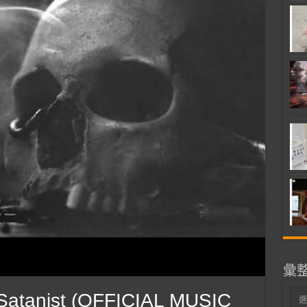
彙
彙
atanist (OFFICIAL MUSIC