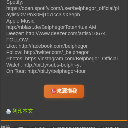
Spotify:
https://open.spotify.com/user/belphegor_official/pl
aylist/0MPnX0HjTc7Icc3isX3epb
Apple Music:
http://nblast.de/BelphegorTotenritualAM
Deezer: http://www.deezer.com/artist/10674
FOLLOW:
Like: http://facebook.com/belphegor
Follow: http://twitter.com/_belphegor
Photos: https://instagram.com/Belphegor_Official
Watch: http://bit.ly/subs-belphr-yt
On Tour: http://bit.ly/belphegor-tour
來源摸我
列印本文