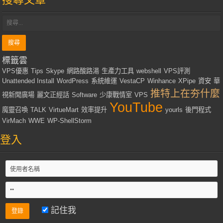
標籤雲
VPS優惠
Tips
Skype
網路酸路湯
生產力工具
webshell
VPS評測
Unattended Install
WordPress
系統維運
VestaCP
Winhance
XPipe
資安
華
推特上在夯什麼
視新聞廣場
麗文正經話
Software
少康戰情室
VPS
YouTube
魔靈召喚
TALK
VirtueMart
效率提升
yourls
後門程式
VirMach
WWE
WP-ShellStorm
登入
記住我