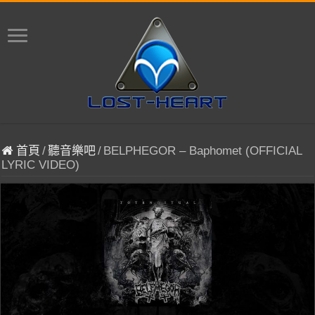
首頁
/
聽音樂吧
/
BELPHEGOR – Baphomet (OFFICIAL
LYRIC VIDEO)