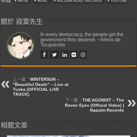
標籤
METAL
MUSIC
NUCLEAR BLAST RECORDS
YOUTUBE
關於 寂寞先生
In every democracy, the people get the
government they deserve. ~Alexis de
Tocqueville
上一篇：
WINTERSUN –
"Beautiful Death" – Live at
Tuska (OFFICIAL LIVE
TRACK)
下一篇：
THE AGONIST – The
Raven Eyes (Official Video) |
Napalm Records
相關文章