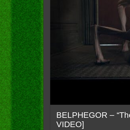
BELPHEGOR – “The
VIDEO]