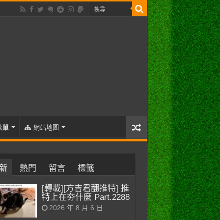
歌單
網站地圖
新
熱門
留言
標籤
[轉載][方吉君翻推特] 推
特上在夯什麼 Part.2288
2026 年 8 月 6 日