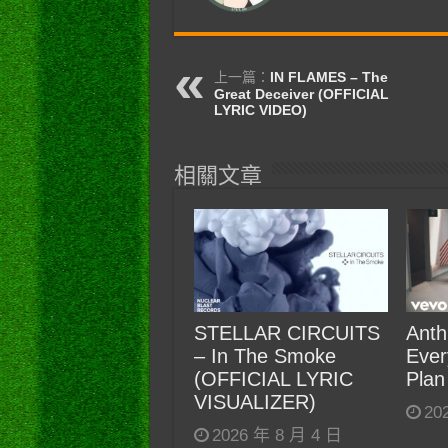
上一篇：
IN FLAMES – The
Great Deceiver (OFFICIAL
LYRIC VIDEO)
相關文章
STELLAR CIRCUITS
Anth
– In The Smoke
Ever
(OFFICIAL LYRIC
Plan
VISUALIZER)
20
2026 年 8 月 4 日