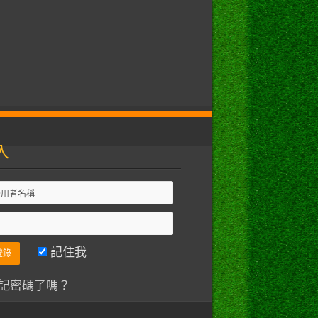
入
記住我
記密碼了嗎？