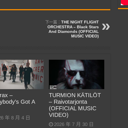
下一篇：
THE NIGHT FLIGHT
ORCHESTRA – Black Stars
And Diamonds (OFFICIAL
MUSIC VIDEO)
rax –
TURMION KÄTILÖT
ybody’s Got A
– Raivotarjonta
(OFFICIAL MUSIC
VIDEO)
26 年 8 月 4 日
2026 年 7 月 30 日