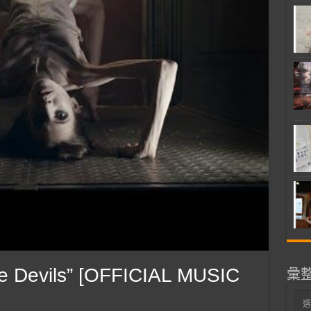
 Devils” [OFFICIAL MUSIC
彙
彙