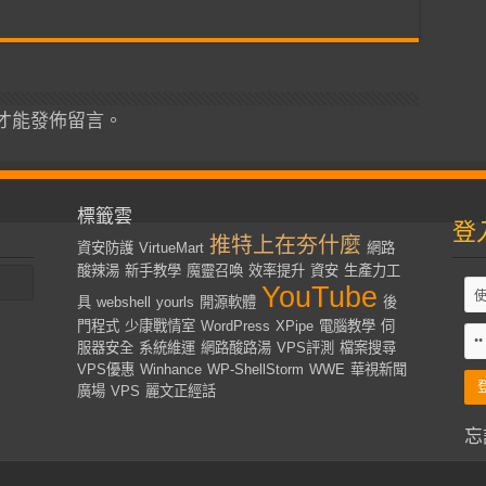
才能發佈留言。
標籤雲
登
推特上在夯什麼
資安防護
VirtueMart
網路
酸辣湯
新手教學
魔靈召喚
效率提升
資安
生產力工
YouTube
具
webshell
yourls
開源軟體
後
門程式
少康戰情室
WordPress
XPipe
電腦教學
伺
服器安全
系統維運
網路酸路湯
VPS評測
檔案搜尋
VPS優惠
Winhance
WP-ShellStorm
WWE
華視新聞
廣場
VPS
麗文正經話
忘