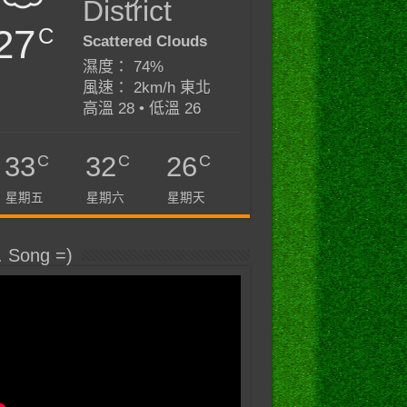
District
27
C
Scattered Clouds
濕度： 74%
風速： 2km/h 東北
高溫 28 • 低溫 26
C
C
C
33
32
26
星期五
星期六
星期天
. Song =)