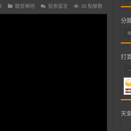
整
日
聽音樂吧
發表留言
38 點擊數
分
分
類
打
天