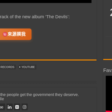
e track of the new album ‘The Devils’:
來源摸我
T RECORDS
YOUTUBE
Fav
 the people get the government they deserve.
lle
be