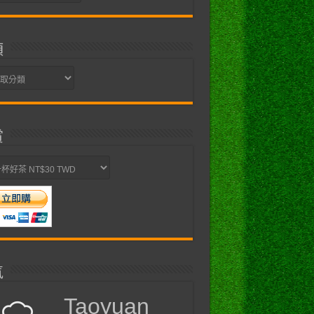
類
賞
氣
Taoyuan