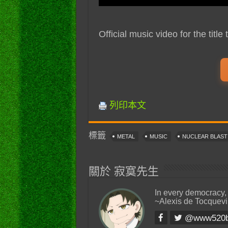
Official music video for the titl
列印本文
標籤
METAL
MUSIC
NUCLEAR BLAS
關於 寂寞先生
In every democracy,
~Alexis de Tocquevi
@www520