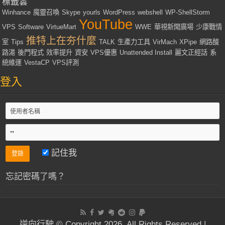
標籤雲
Winhance
魔靈召喚
Skype
yourls
WordPress
webshell
WP-ShellStorm
YouTube
VPS
Software
VirtueMart
WWE
華視新聞廣場
少康戰情
推特上在夯什麼
室
Tips
TALK
生產力工具
VirMach
XPipe
網路酸
路湯
後門程式
效率提升
資安
VPS優惠
Unattended Install
麗文正經話
系
統維運
VestaCP
VPS評測
登入
記住我
忘記密碼了嗎？
逆向行駛 © Copyright 2026, All Rights Reserved |