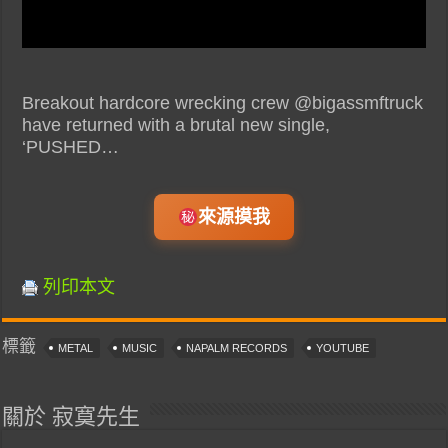
Breakout hardcore wrecking crew @bigassmftruck
have returned with a brutal new single,
‘PUSHED…
來源摸我
列印本文
標籤
METAL
MUSIC
NAPALM RECORDS
YOUTUBE
關於 寂寞先生