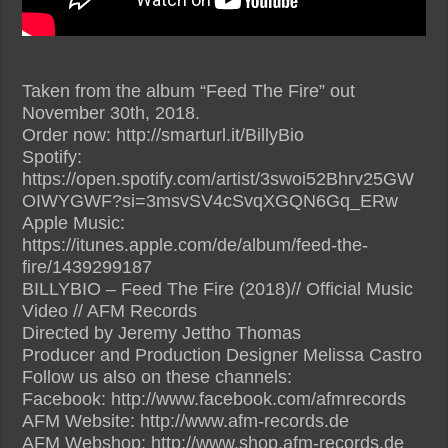
Taken from the album “Feed The Fire” out
November 30th, 2018.
Order now: http://smarturl.it/BillyBio
Spotify:
https://open.spotify.com/artist/3swoi52Bhrv25GW
OIWYGWF?si=3msvSV4cSvqXGQN6Gq_ERw
Apple Music:
https://itunes.apple.com/de/album/feed-the-
fire/1439299187
BILLYBIO – Feed The Fire (2018)// Official Music
Video // AFM Records
Directed by Jeremy Jettho Thomas
Producer and Production Designer Melissa Castro
Follow us also on these channels:
Facebook: http://www.facebook.com/afmrecords
AFM Website: http://www.afm-records.de
AFM Webshop: http://www.shop.afm-records.de