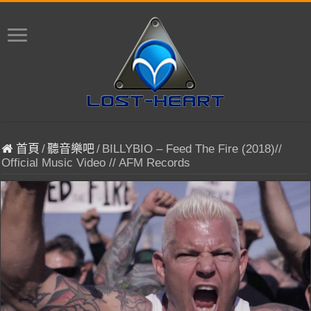
首頁
/
聽音樂吧
/
BILLYBIO – Feed The Fire (2018)//
Official Music Video // AFM Records