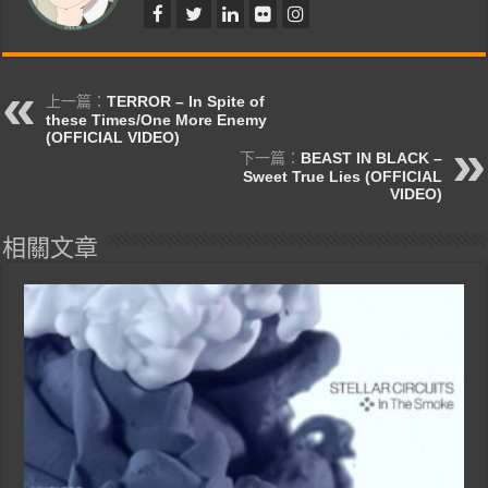
上一篇：
TERROR – In Spite of
these Times/One More Enemy
(OFFICIAL VIDEO)
下一篇：
BEAST IN BLACK –
Sweet True Lies (OFFICIAL
VIDEO)
相關文章