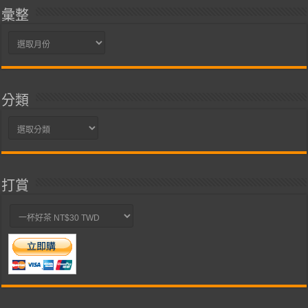
彙整
彙
整
分類
分
類
打賞