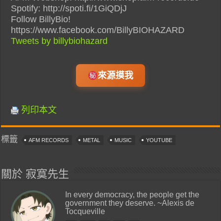
Spotify: http://spoti.fi/1GiQDjJ
Follow BillyBio!
https://www.facebook.com/BillyBIOHAZARD
Tweets by billybiohazard
來源摸我
列印本文
標籤
AFM RECORDS
METAL
MUSIC
YOUTUBE
關於 寂寞先生
In every democracy, the people get the
government they deserve. ~Alexis de
Tocqueville