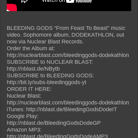
BLEEDING GODS “From Feast To Beast” music
video. Sophomore album, DODEKATHLON, out
now via Nuclear Blast Records.
Order the Album at:
http://nuclearblast.com/bleedinggods-dodekathlon
SUBSCRIBE to NUCLEAR BLAST:
http://nblast.de/NBytb
SUBSCRIBE to BLEEDING GODS:
http://bit.ly/subs-bleedinggods-yt
ORDER IT HERE:
Nuclear Blast:
http://nuclearblast.com/bleedinggods-dodekathlon
iTunes: http://nblast.de/BleedingGodsDodeIT
Google Play:
http://nblast.de/BleedingGodsDodeGP
Amazon MP3:
http://nblast.de/BleedingGodsDodeAMP3