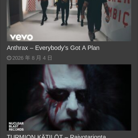
Anthrax – Everybody’s Got A Plan
2026 年 8 月 4 日
TURMION KÄTILÖT – Raivotarjonta