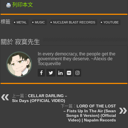
列印本文
標籤
METAL
MUSIC
NUCLEAR BLAST RECORDS
YOUTUBE
關於 寂寞先生
In every democracy, the people get the
government they deserve. ~Alexis de
Tocqueville
上一篇：
CELLAR DARLING –
Six Days (OFFICIAL VIDEO)
下一篇：
LORD OF THE LOST
– Fists Up In The Air (Swan
Songs II Version) (Official
Video) | Napalm Records