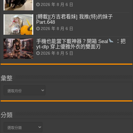
2026 年 8 月 6 日
[轉載][方吉君看妹] 我推(特)的妹子
Part.648
2026 年 8 月 6 日
手機也能當下載神器？開箱 Seal
：把
yt-dlp 穿上優雅外衣的雙面刃
2026 年 8 月 5 日
彙整
彙
整
分類
分