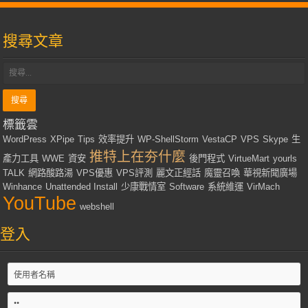
搜尋文章
標籤雲
WordPress
XPipe
Tips
效率提升
WP-ShellStorm
VestaCP
VPS
Skype
生
推特上在夯什麼
產力工具
WWE
資安
後門程式
VirtueMart
yourls
TALK
網路酸路湯
VPS優惠
VPS評測
麗文正經話
魔靈召喚
華視新聞廣場
Winhance
Unattended Install
少康戰情室
Software
系統維運
VirMach
YouTube
webshell
登入