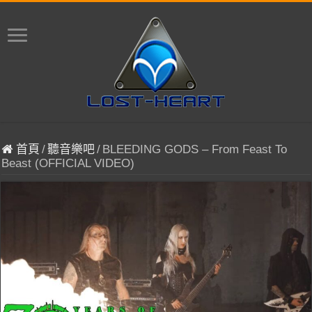
首頁
/
聽音樂吧
/
BLEEDING GODS – From Feast To
Beast (OFFICIAL VIDEO)