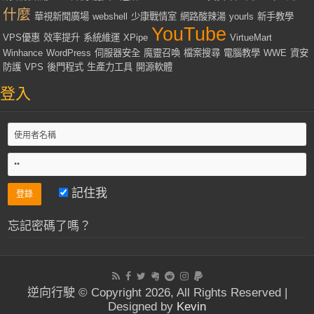
什麼
華視新聞廣場
webshell
少康戰情室
網路酸辣湯
yourls
新手教學
YouTube
VPS優惠
效率提升
系統維運
XPipe
VirtueMart
Winhance
WordPress
伺服器安全
魔靈召喚
檔案搜尋
電腦教學
WWE
資安
防護
VPS
後門程式
生產力工具
開源軟體
登入
記住我
忘記密碼了嗎？
逆向行駛 © Copyright 2026, All Rights Reserved |
Designed by
Kevin