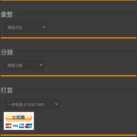
彙整
彙
整
分類
分
類
打賞