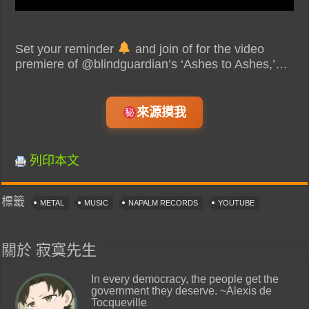
Set your reminder
and join of for the video
premiere of @blindguardian’s ‘Ashes to Ashes,’…
來源摸我
列印本文
標籤
METAL
MUSIC
NAPALM RECORDS
YOUTUBE
關於 寂寞先生
In every democracy, the people get the
government they deserve. ~Alexis de
Tocqueville