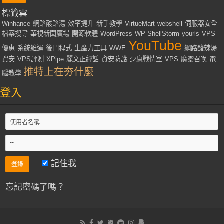
標籤雲
Winhance
網路酸路湯
效率提升
新手教學
VirtueMart
webshell
伺服器安全
檔案搜尋
華視新聞廣場
開源軟體
WordPress
WP-ShellStorm
yourls
VPS
YouTube
優惠
系統維運
後門程式
生產力工具
WWE
網路酸辣湯
資安
VPS評測
XPipe
麗文正經話
資安防護
少康戰情室
VPS
魔靈召喚
電
推特上在夯什麼
腦教學
登入
記住我
忘記密碼了嗎？