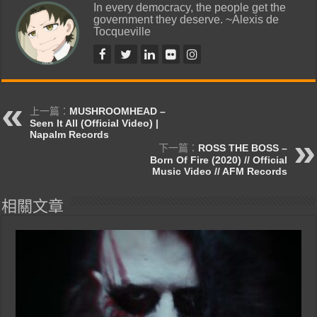
In every democracy, the people get the
government they deserve. ~Alexis de
Tocqueville
上一篇：
MUSHROOMHEAD –
Seen It All (Official Video) |
Napalm Records
下一篇：
ROSS THE BOSS –
Born Of Fire (2020) // Official
Music Video // AFM Records
相關文章