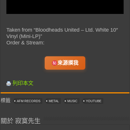
Taken from “Bloodheads United – Ltd. White 10″
Vinyl (Mini-LP)”
Order & Stream:
來源摸我
列印本文
標籤
AFM RECORDS
METAL
MUSIC
YOUTUBE
關於 寂寞先生