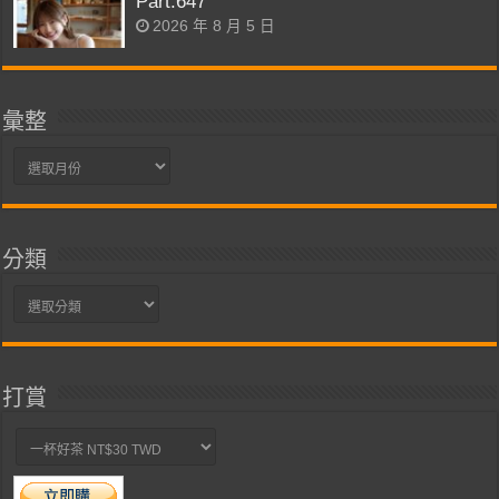
Part.647
2026 年 8 月 5 日
彙整
彙
整
分類
分
類
打賞