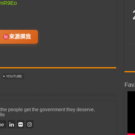
/SmR9Eo
來源摸我
YOUTUBE
Fav
 the people get the government they deserve.
lle
be