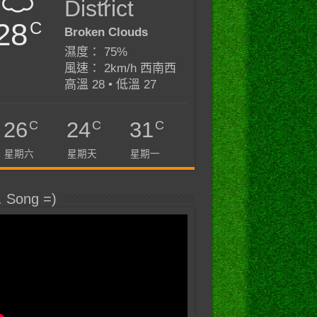
District
28
C
Broken Clouds
濕度： 75%
風速： 2km/h 西南西
高溫 28 • 低溫 27
C
C
C
26
24
31
星期六
星期天
星期一
. Song =)