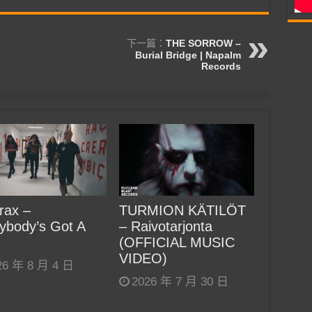
下一篇：
THE SORROW –
Burial Bridge | Napalm
Records
rax –
TURMION KÄTILÖT
ybody’s Got A
– Raivotarjonta
(OFFICIAL MUSIC
VIDEO)
26 年 8 月 4 日
2026 年 7 月 30 日