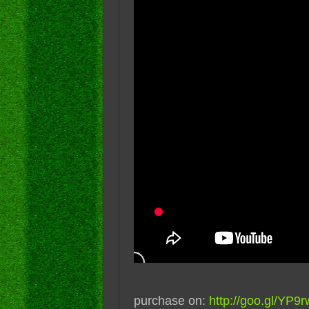
purchase on:
http://goo.gl/YP9r