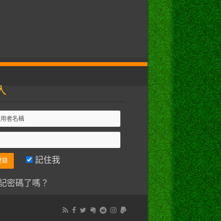
入
記住我
記密碼了嗎？