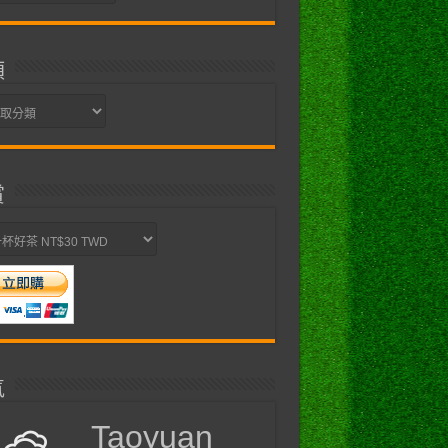
類
賞
氣
Taoyuan