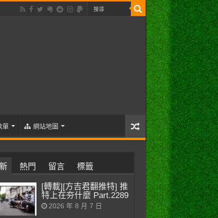
歌單
網站地圖
新
熱門
留言
標籤
[轉載][方吉君翻推特] 推
特上在夯什麼 Part.2289
2026 年 8 月 7 日