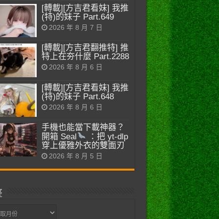
[轉載][方吉君看妹] 我推
(特)的妹子 Part.649
2026 年 8 月 7 日
[轉載][方吉君翻推特] 推
特上在夯什麼 Part.2288
2026 年 8 月 6 日
[轉載][方吉君看妹] 我推
(特)的妹子 Part.648
2026 年 8 月 6 日
手機也能當下載神器？
開箱 Seal
：把 yt-dlp
穿上優雅外衣的雙面刃
2026 年 8 月 5 日
整