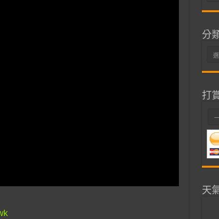
整
分
分
類
打
天
wk