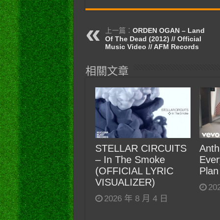
上一篇：
ORDEN OGAN – Land
Of The Dead (2012) // Official
Music Video // AFM Records
相關文章
STELLAR CIRCUITS
Anth
– In The Smoke
Ever
(OFFICIAL LYRIC
Plan
VISUALIZER)
20
2026 年 8 月 4 日