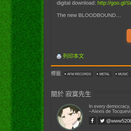
digital download:
http://goo.gl
The new BLOODBOUND…
列印本文
標籤
AFM RECORDS
METAL
MUSIC
關於 寂寞先生
In every democracy,
~Alexis de Tocquevi
@www520