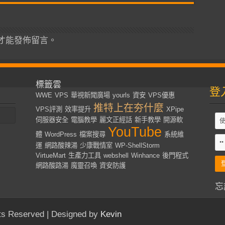
才能發佈留言。
標籤雲
登
WWE
VPS
華視新聞廣場
yourls
資安
VPS優惠
推特上在夯什麼
VPS評測
效率提升
XPipe
伺服器安全
電腦教學
麗文正經話
新手教學
開源軟
YouTube
體
WordPress
檔案搜尋
系統維
運
網路酸辣湯
少康戰情室
WP-ShellStorm
VirtueMart
生產力工具
webshell
Winhance
後門程式
網路酸路湯
魔靈召喚
資安防護
忘
s Reserved | Designed by
Kevin