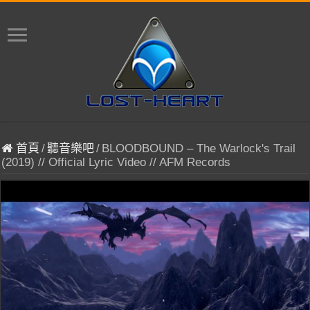
首頁
/
聽音樂吧
/
BLOODBOUND – The Warlock's Trail
(2019) // Official Lyric Video // AFM Records