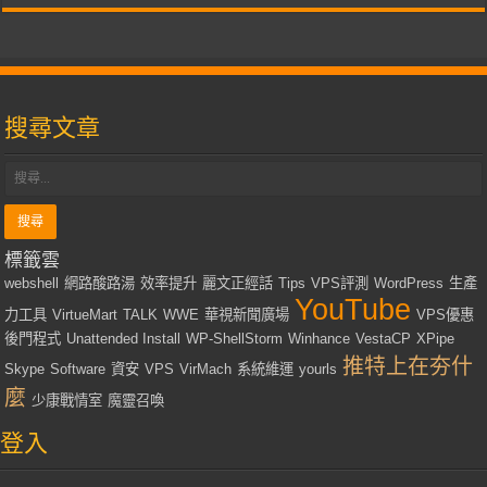
搜尋文章
標籤雲
webshell
網路酸路湯
效率提升
麗文正經話
Tips
VPS評測
WordPress
生產
YouTube
力工具
VirtueMart
TALK
WWE
華視新聞廣場
VPS優惠
後門程式
Unattended Install
WP-ShellStorm
Winhance
VestaCP
XPipe
推特上在夯什
Skype
Software
資安
VPS
VirMach
系統維運
yourls
麼
少康戰情室
魔靈召喚
登入