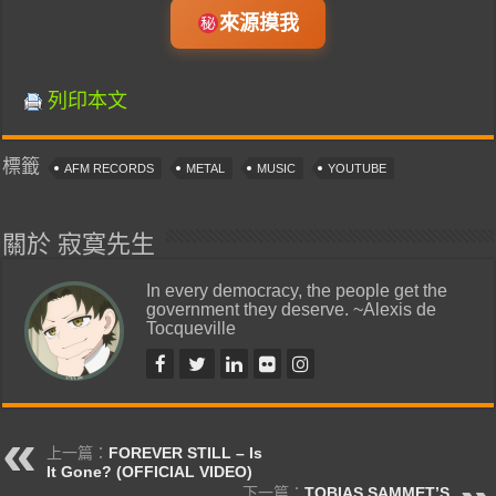
來源摸我
列印本文
標籤
AFM RECORDS
METAL
MUSIC
YOUTUBE
關於 寂寞先生
In every democracy, the people get the
government they deserve. ~Alexis de
Tocqueville
上一篇：
FOREVER STILL – Is
It Gone? (OFFICIAL VIDEO)
下一篇：
TOBIAS SAMMET’S