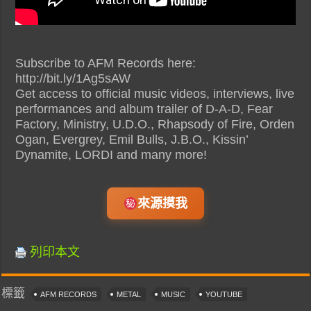
Subscribe to AFM Records here:
http://bit.ly/1Ag5sAW
Get access to official music videos, interviews, live
performances and album trailer of D-A-D, Fear
Factory, Ministry, U.D.O., Rhapsody of Fire, Orden
Ogan, Evergrey, Emil Bulls, J.B.O., Kissin’
Dynamite, LORDI and many more!
來源摸我
列印本文
標籤
AFM RECORDS
METAL
MUSIC
YOUTUBE