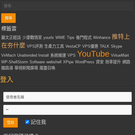
標籤雲
推特上
麗文正經話
少康戰情室
yourls
WWE
Tips
後門程式
Winhance
在夯什麼
VPS評測
生產力工具
VestaCP
VPS優惠
TALK
Skype
YouTube
VirMach
Unattended Install
系統維運
VPS
VirtueMart
WP-ShellStorm
Software
webshell
XPipe
WordPress
資安
效率提升
網路
酸路湯
華視新聞廣場
魔靈召喚
登入
記住我