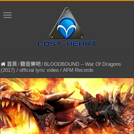
首頁
/
聽音樂吧
/
BLOODBOUND – War Of Dragons
(2017) / official lyric video / AFM Records