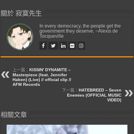
關於 寂寞先生
In every democracy, the people get the
government they deserve. ~Alexis de
Tocqueville
上一篇：
KISSIN' DYNAMITE –
Masterpiece (feat. Jennifer
Haben) (Live) // official clip //
AFM Records
下一篇：
HATEBREED – Seven
Enemies (OFFICIAL MUSIC
VIDEO)
相關文章