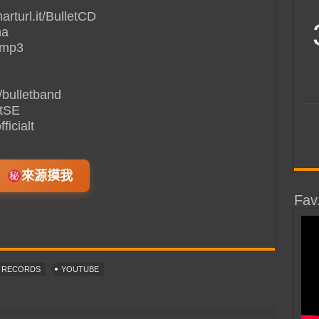
arturl.it/BulletCD
ma
amp3
/bulletband
etSE
ficialt
來源摸我
Fav
T RECORDS
YOUTUBE