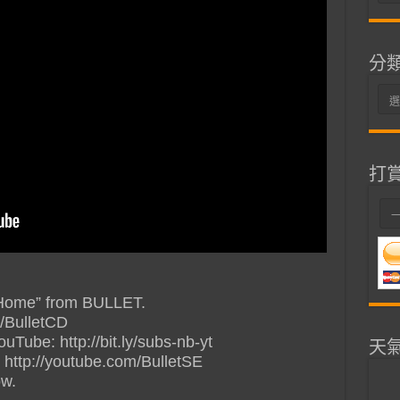
整
分
分
類
打
g Home” from BULLET.
/BulletCD
ube: http://bit.ly/subs-nb-yt
天
http://youtube.com/BulletSE
ow.