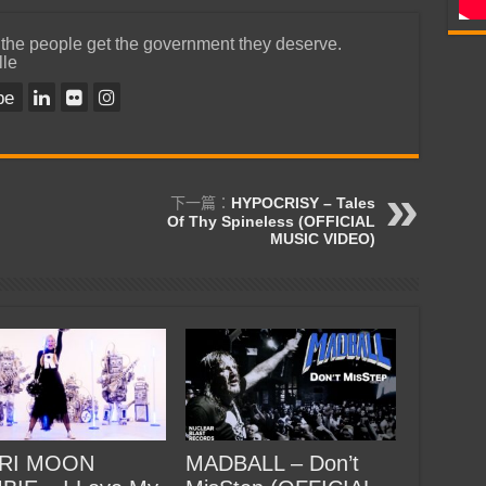
 the people get the government they deserve.
lle
be
下一篇：
HYPOCRISY – Tales
Of Thy Spineless (OFFICIAL
MUSIC VIDEO)
RI MOON
MADBALL – Don’t