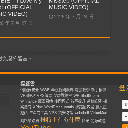
BIE – I Love My
MisStep (OFFICIAL
t (OFFICIAL
MUSIC VIDEO)
IC VIDEO)
2026 年 7 月 24 日
26 年 7 月 27 日
才能發佈留言。
標籤雲
登
伺服器安全
WWE
華視新聞廣場
電腦教學
新手教學
VPS評測
VPS優惠
少康戰情室
WP-ShellStorm
Winhance
魔靈召喚
後門程式
效率提升
系統維運
檔
案搜尋
XPipe
WordPress
yourls
網路酸辣湯
麗文正
經話
生產力工具
VPS
資安防護
webshell
VirtueMart
推特上在夯什麼
網路酸路湯
資安
開源軟體