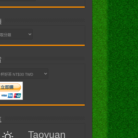
類
賞
氣
Taoyuan