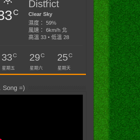
District
33
C
Clear Sky
濕度： 59%
風速： 6km/h 北
高溫 33 • 低溫 28
C
C
C
33
29
25
星期五
星期六
星期天
. Song =)