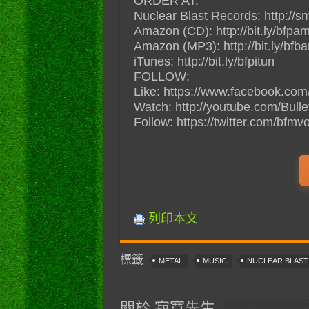
ORDER AT:
Nuclear Blast Records: http://sm
Amazon (CD): http://bit.ly/bfpa
Amazon (MP3): http://bit.ly/bfb
iTunes: http://bit.ly/bfpitun
FOLLOW:
Like: https://www.facebook.com
Watch: http://youtube.com/Bull
Follow: https://twitter.com/bfmvof
列印本文
標籤
METAL
MUSIC
NUCLEAR BLAS
關於 寂寞先生