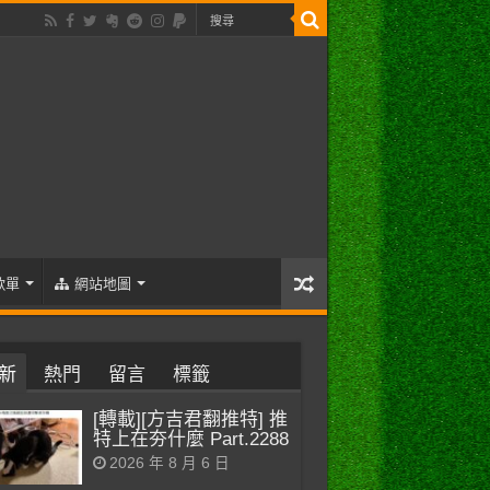
歌單
網站地圖
新
熱門
留言
標籤
[轉載][方吉君翻推特] 推
特上在夯什麼 Part.2288
2026 年 8 月 6 日