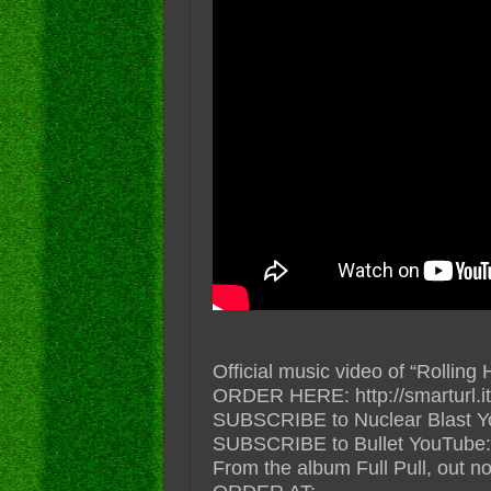
Official music video of “Rollin
ORDER HERE: http://smarturl.it
SUBSCRIBE to Nuclear Blast YouT
SUBSCRIBE to Bullet YouTube: 
From the album Full Pull, out n