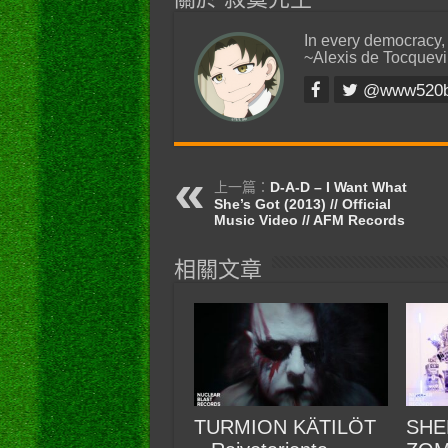
In every democracy,
~Alexis de Tocquevi
@www520
上一篇：
D-A-D – I Want What
She’s Got (2013) // Official
Music Video // AFM Records
相關文章
TURMION KÄTILÖT
SHE