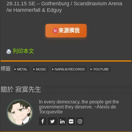
28.11.15 SE – Gothenburg / Scandinavium Arena
/w Hammerfall & Edguy
來源摸我
列印本文
標籤
METAL
MUSIC
NAPALM RECORDS
YOUTUBE
關於 寂寞先生
In every democracy, the people get the
government they deserve. ~Alexis de
Tocqueville