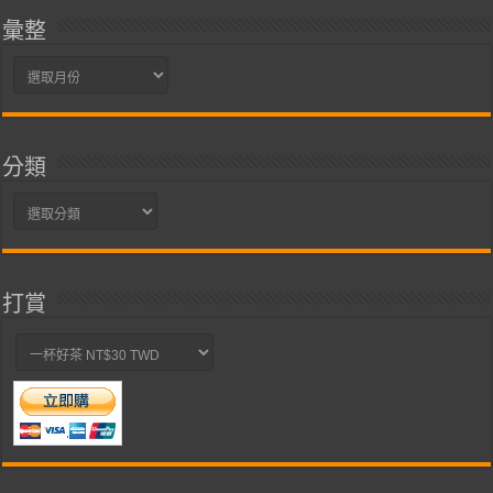
彙整
彙
整
分類
分
類
打賞