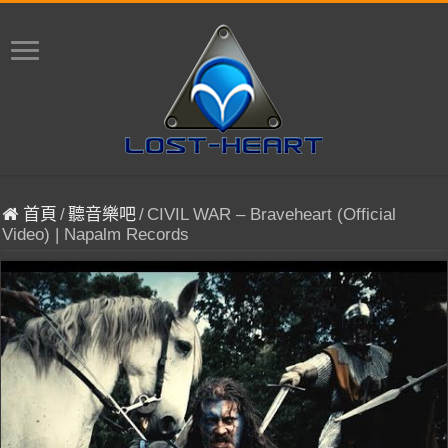
首頁
/
聽音樂吧
/
CIVIL WAR – Braveheart (Official
Video) | Napalm Records