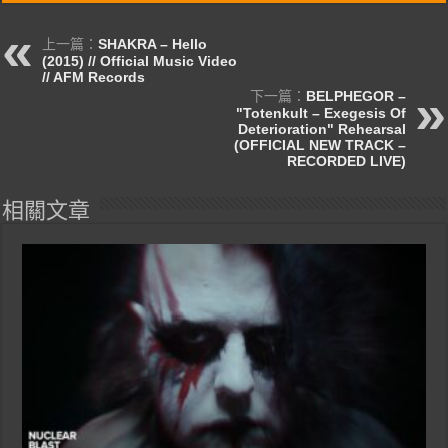
上一篇：
SHAKRA – Hello
(2015) // Official Music Video
// AFM Records
下一篇：
BELPHEGOR –
"Totenkult – Exegesis Of
Deterioration" Rehearsal
(OFFICIAL NEW TRACK –
RECORDED LIVE)
相關文章