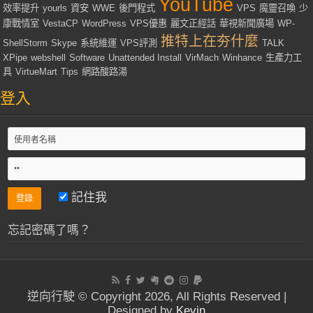
YouTube
效率提升
yourls
資安
WWE
後門程式
VPS
魔靈召喚
少
康戰情室
VestaCP
WordPress
VPS優惠
麗文正經話
華視新聞廣場
WP-
推特上在夯什麼
ShellStorm
Skype
系統維運
VPS評測
TALK
XPipe
webshell
Software
Unattended Install
VirMach
Winhance
生產力工
具
VirtueMart
Tips
網路酸路湯
登入
記住我
忘記密碼了嗎？
逆向行駛 © Copyright 2026, All Rights Reserved |
Designed by
Kevin