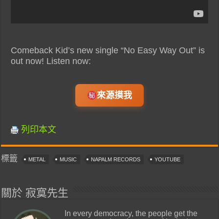
Comeback Kid’s new single “No Easy Way Out” is
out now! Listen now:
來源摸我
列印本文
標籤
METAL
MUSIC
NAPALM RECORDS
YOUTUBE
關於 寂寞先生
In every democracy, the people get the