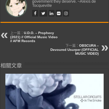
government they deserve. ~Alexis de
Tocqueville
上一篇：
U.D.O. – Prophecy
(2021) // Official Music Video
// AFM Records
下一篇：
OBSCURA –
Devoured Usurper (OFFICIAL
MUSIC VIDEO)
相關文章