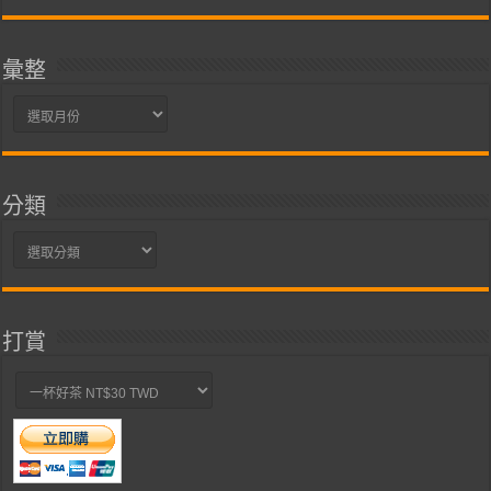
彙整
彙
整
分類
分
類
打賞