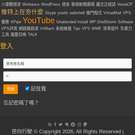
少康戰情室
Winhance
WordPress
資安
華視新聞廣場
麗文正經話
VestaCP
推特上在夯什麼
Skype
yourls
webshell
後門程式
VirtueMart
VPS
YouTube
優惠
XPipe
Unattended Install
WP-ShellStorm
Software
VPS評測
網路酸路湯
VirMach
系統維運
Tips
VPS
WWE
效率提升
生產力
工具
魔靈召喚
TALK
登入
記住我
忘記密碼了嗎？
逆向行駛 © Copyright 2026, All Rights Reserved |