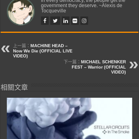
government they deserve. ~Alexis de
Tocqueville
上一篇：
MACHINE HEAD –
Now We Die (OFFICIAL LIVE
VIDEO)
下一篇：
MICHAEL SCHENKER
FEST – Warrior (OFFICIAL
VIDEO)
相關文章