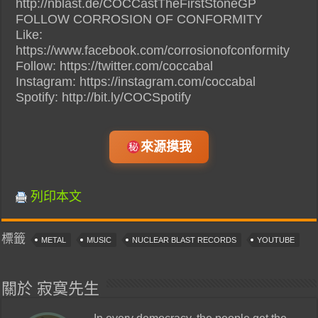
http://nblast.de/COCCastTheFirstStoneGP
FOLLOW CORROSION OF CONFORMITY
Like:
https://www.facebook.com/corrosionofconformity
Follow: https://twitter.com/coccabal
Instagram: https://instagram.com/coccabal
Spotify: http://bit.ly/COCSpotify
來源摸我
列印本文
標籤
METAL
MUSIC
NUCLEAR BLAST RECORDS
YOUTUBE
關於 寂寞先生
In every democracy, the people get the