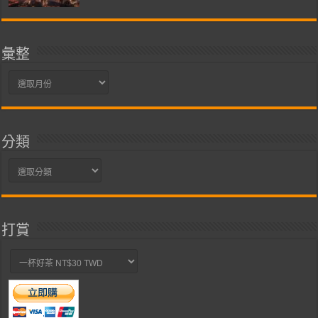
彙整
彙
整
分類
分
類
打賞