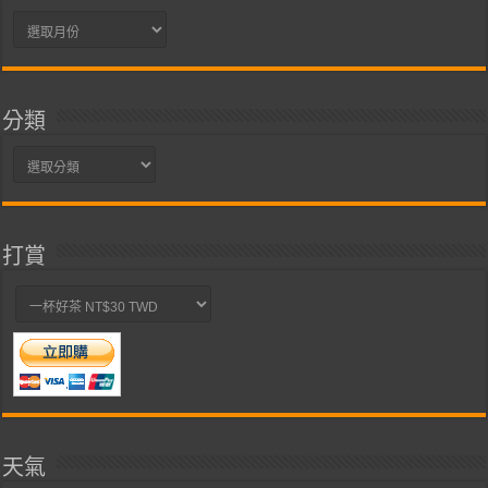
彙
整
分類
分
類
打賞
天氣