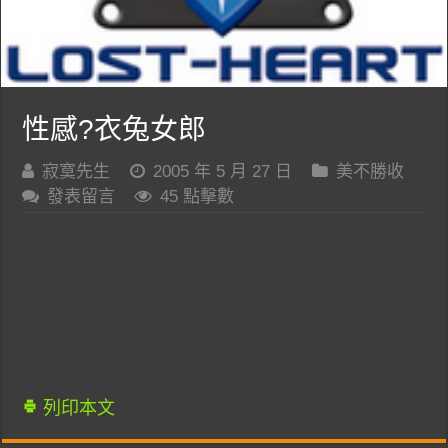
性感?衣兔女郎
寂寞先生
2005 年 5 月 27 日
美不勝收
發表留言
45 點擊數
列印本文