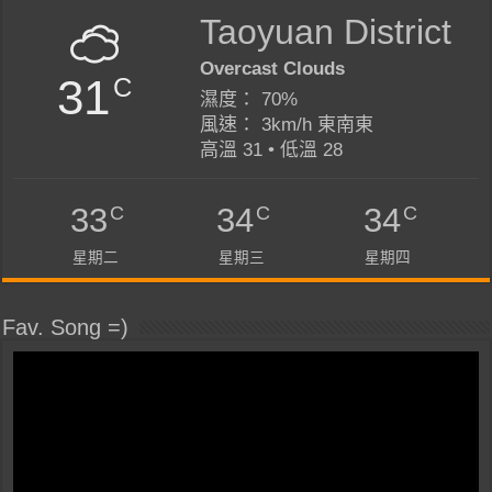
Taoyuan District
Overcast Clouds
31
C
濕度： 70%
風速： 3km/h 東南東
高溫 31 • 低溫 28
C
C
C
33
34
34
星期二
星期三
星期四
Fav. Song =)