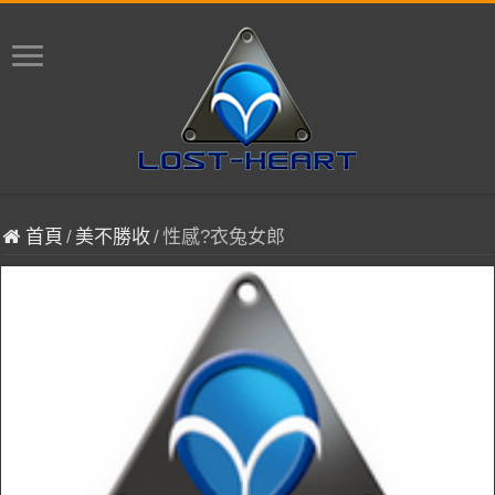
首頁
/
美不勝收
/
性感?衣兔女郎