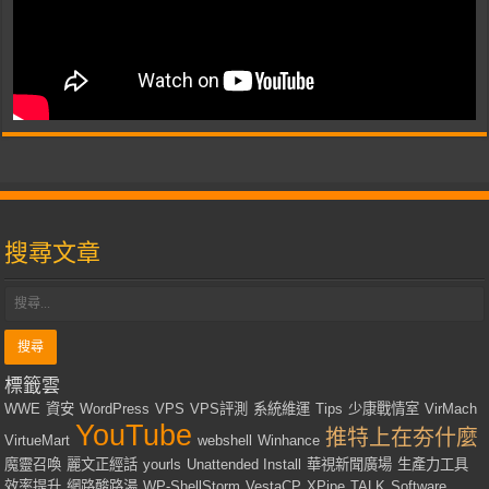
搜尋文章
標籤雲
WWE
資安
WordPress
VPS
VPS評測
系統維運
Tips
少康戰情室
VirMach
YouTube
推特上在夯什麼
VirtueMart
webshell
Winhance
魔靈召喚
麗文正經話
yourls
Unattended Install
華視新聞廣場
生產力工具
效率提升
網路酸路湯
WP-ShellStorm
VestaCP
XPipe
TALK
Software