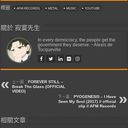
標籤
AFM RECORDS
METAL
MUSIC
YOUTUBE
關於 寂寞先生
In every democracy, the people get the
government they deserve. ~Alexis de
Tocqueville
上一篇：
FOREVER STILL –
Break The Glass (OFFICIAL
VIDEO)
下一篇：
PYOGENESIS – I Have
Seen My Soul (2017) // official
clip // AFM Records
相關文章