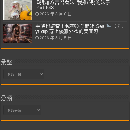
[轉載][方吉君看妹] 我推(特)的妹子
Part.648
2026 年 8 月 6 日
手機也能當下載神器？開箱 Seal
：把
yt-dlp 穿上優雅外衣的雙面刃
2026 年 8 月 5 日
彙整
彙
整
分類
分
類