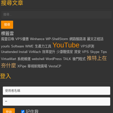
搜尋文章
標籤雲
魔靈召喚
VPS優惠
Winhance
WP-ShellStorm
網路酸路湯
麗文正經話
YouTube
yourls
Software
WWE
生產力工具
VPS評測
Unattended Install
VirMach
效率提升
少康戰情室
資安
VPS
Skype
Tips
推特上在
VirtueMart
系統維運
webshell
WordPress
TALK
後門程式
夯什麼
XPipe
華視新聞廣場
VestaCP
登入
記住我