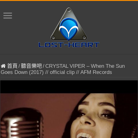
首頁
/
聽音樂吧
/
CRYSTAL VIPER – When The Sun
Goes Down (2017) // official clip // AFM Records