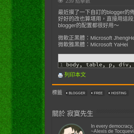
239 點擊數
最近摸了一下自訂的blogger的
好好的改也算堪用，直接用這段加
blogger的配置都很好用～
微軟正黑體：Microsoft JhengHe
微軟雅黑體：Microsoft YaHei
1
body
,
table
,
p
,
div
,
列印本文
標籤
BLOGGER
FREE
HOSTING
關於 寂寞先生
In every democracy,
~Alexis de Tocquevi