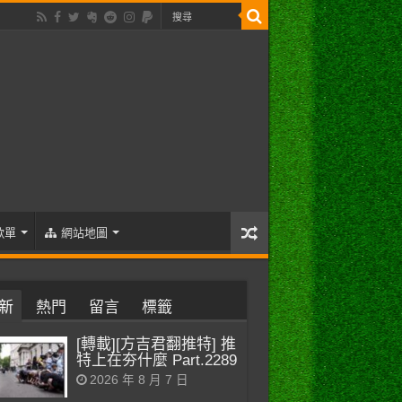
歌單
網站地圖
新
熱門
留言
標籤
[轉載][方吉君翻推特] 推
特上在夯什麼 Part.2289
2026 年 8 月 7 日