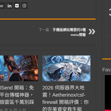
be
下一篇：
手機版網站需要的3種
meta標籤
Fav
alSend 開箱：免
2026 伺服器界大地
平台傳檔神器，
震！Aetherinox/csf-
個雷區千萬別踩
firewall 開箱評價：你
的完美資安救生艇
26 年 8 月 4 日