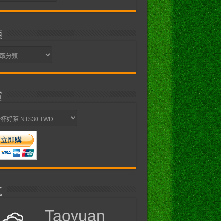
類
賞
,
button
,
h1
,
h2
,
h3
,
h4
,
h5
,
h6
,
{
font
-
氣
Taoyuan