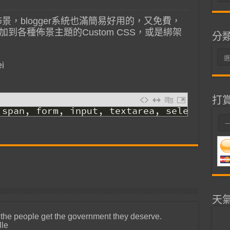
整
佈景，blogger系統也滿簡易好用的，又免費，
到各種佈景主題的Custom CSS，或是綁架
分
分
i
類
打
span
,
form
,
input
,
textarea
,
select
,
pre
天
 the people get the government they deserve.
lle