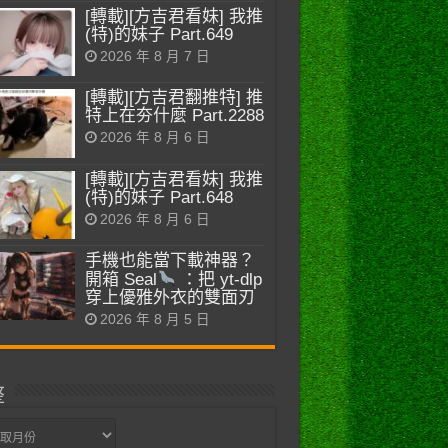
[轉載][方吉君看妹] 我推
(特)的妹子 Part.649
2026 年 8 月 7 日
[轉載][方吉君翻推特] 推
特上在夯什麼 Part.2288
2026 年 8 月 6 日
[轉載][方吉君看妹] 我推
(特)的妹子 Part.648
2026 年 8 月 6 日
手機也能當下載神器？
開箱 Seal
：把 yt-dlp
穿上優雅外衣的雙面刃
2026 年 8 月 5 日
整