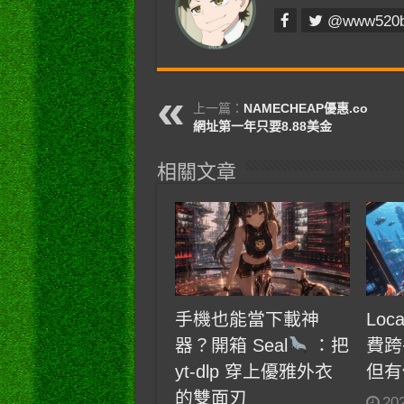
@www520
上一篇：
NAMECHEAP優惠.co
網址第一年只要8.88美金
相關文章
手機也能當下載神
Loc
器？開箱 Seal
：把
費跨
yt-dlp 穿上優雅外衣
但有
的雙面刃
20