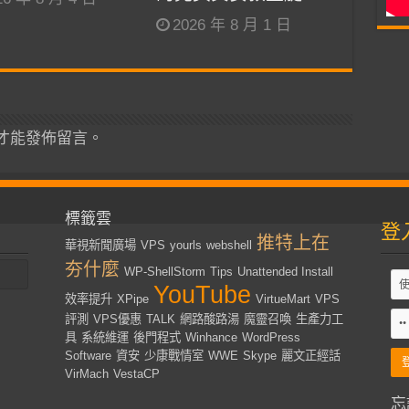
2026 年 8 月 1 日
才能發佈留言。
標籤雲
登
推特上在
華視新聞廣場
VPS
yourls
webshell
夯什麼
WP-ShellStorm
Tips
Unattended Install
YouTube
效率提升
XPipe
VirtueMart
VPS
評測
VPS優惠
TALK
網路酸路湯
魔靈召喚
生產力工
具
系統維運
後門程式
Winhance
WordPress
Software
資安
少康戰情室
WWE
Skype
麗文正經話
VirMach
VestaCP
忘