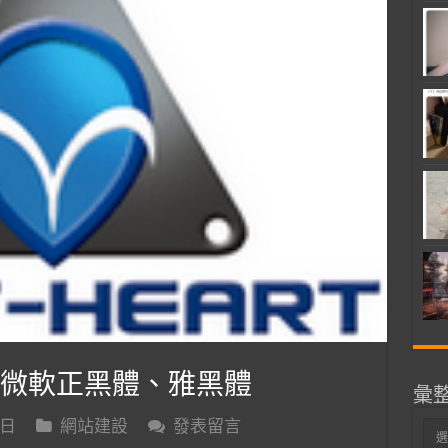
為微軟正黑體、雅黑體
彙
 日
網站建設
發表留言
彙