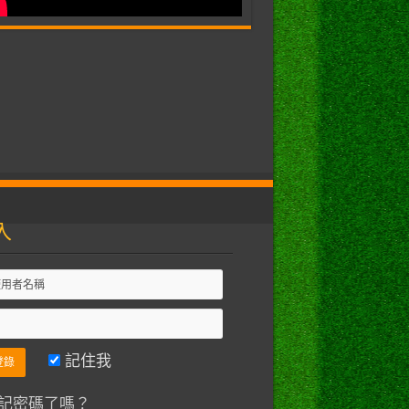
入
記住我
記密碼了嗎？