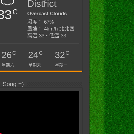
District
33
C
Overcast Clouds
濕度： 67%
風速： 4km/h 北北西
高溫 33 • 低溫 33
C
C
C
26
24
32
星期六
星期天
星期一
. Song =)