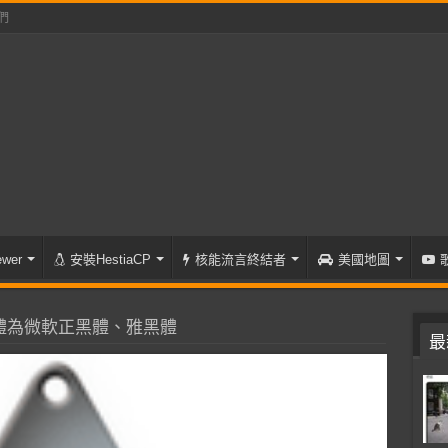
們
wer
安裝HestiaCP
核能流言終結者
美國地圖
體為微軟正黑體、雅黑體
最