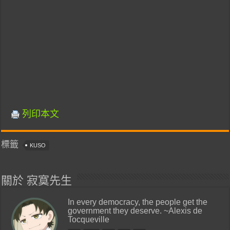
列印本文
標籤
KUSO
關於 寂寞先生
In every democracy, the people get the
government they deserve. ~Alexis de
Tocqueville