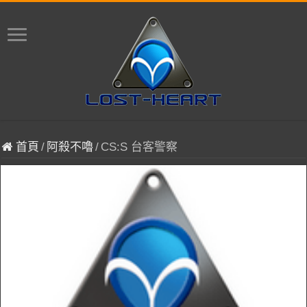
首頁
/
阿殺不嚕
/
CS:S 台客警察