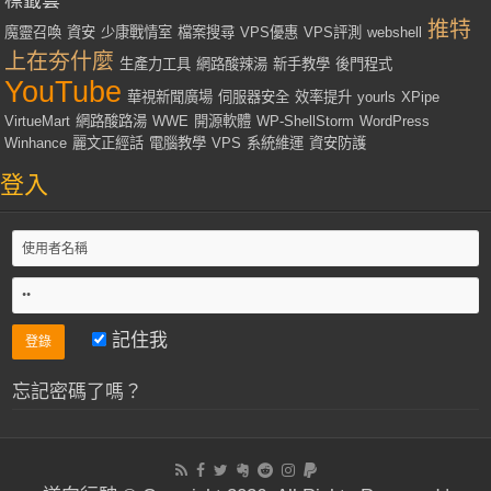
標籤雲
推特
魔靈召喚
資安
少康戰情室
檔案搜尋
VPS優惠
VPS評測
webshell
上在夯什麼
生產力工具
網路酸辣湯
新手教學
後門程式
YouTube
華視新聞廣場
伺服器安全
效率提升
yourls
XPipe
VirtueMart
網路酸路湯
WWE
開源軟體
WP-ShellStorm
WordPress
Winhance
麗文正經話
電腦教學
VPS
系統維運
資安防護
登入
記住我
忘記密碼了嗎？