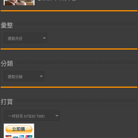
彙整
彙
整
分類
分
類
打賞