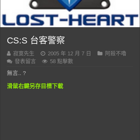
CS:S 台客警察
寂寞先生
2005 年 12 月 7 日
阿殺不嚕
發表留言
58 點擊數
無言.. ?
滑鼠右鍵另存目標下載