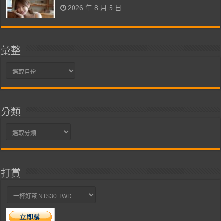
2026 年 8 月 5 日
彙整
彙
整
分類
分
類
打賞