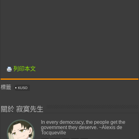
列印本文
標籤
KUSO
關於 寂寞先生
In every democracy, the people get the
government they deserve. ~Alexis de
Tocqueville