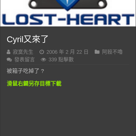
Cyril又來了
寂寞先生
2006 年 2 月 22 日
阿殺不嚕
發表留言
339 點擊數
被箱子吃掉了 ?
滑鼠右鍵另存目標下載