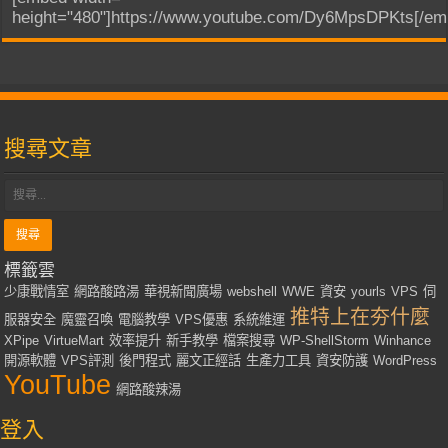
height="480"]https://www.youtube.com/Dy6MpsDPKts[/em
搜尋文章
標籤雲
少康戰情室
網路酸路湯
華視新聞廣場
webshell
WWE
資安
yourls
VPS
伺
推特上在夯什麼
服器安全
魔靈召喚
電腦教學
VPS優惠
系統維運
XPipe
VirtueMart
效率提升
新手教學
檔案搜尋
WP-ShellStorm
Winhance
開源軟體
VPS評測
後門程式
麗文正經話
生產力工具
資安防護
WordPress
YouTube
網路酸辣湯
登入