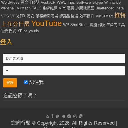
WordPress
麗文正經話
VestaCP
WWE
Tips
Software
Skype
Winhance
webshell
VirMach
TALK
系統維運
VPS優惠
少康戰情室
Unattended Install
推特
VPS
VPS評測
資安
華視新聞廣場
網路酸路湯
效率提升
VirtueMart
YouTube
上在夯什麼
WP-ShellStorm
魔靈召喚
生產力工具
後門程式
XPipe
yourls
登入
記住我
忘記密碼了嗎？
逆向行駛 © Copyright 2026, All Rights Reserved |