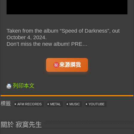
Taken from the album “Speed of Darkness”, out
October 4, 2024.
Don’t miss the new album! PRE…
來源摸我
列印本文
標籤
AFM RECORDS
METAL
MUSIC
YOUTUBE
關於 寂寞先生