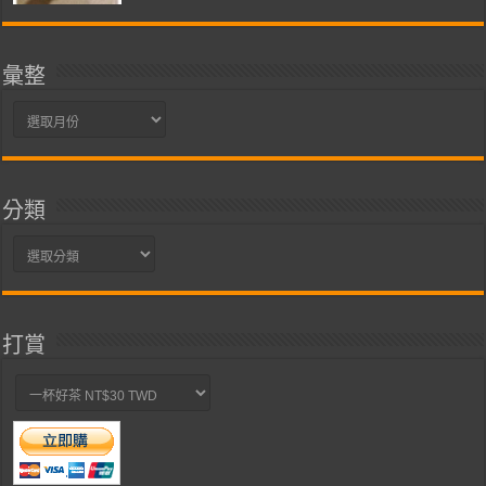
彙整
彙
整
分類
分
類
打賞