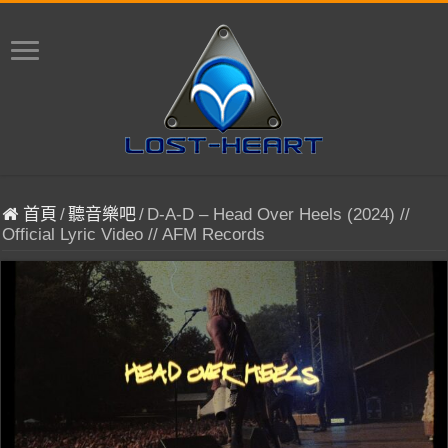
首頁
/
聽音樂吧
/
D-A-D – Head Over Heels (2024) //
Official Lyric Video // AFM Records