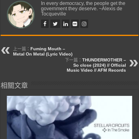
In every democracy, the people get the
government they deserve. ~Alexis de
Tocqueville
上一篇：
Fuming Mouth –
Metal On Metal (Lyric Video)
下一篇：
THUNDERMOTHER –
So close (2024) // Official
Music Video // AFM Records
相關文章