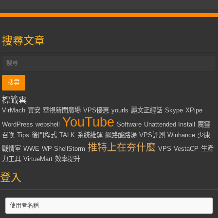
搜尋文章
標籤雲
VirMach
資安
華視新聞廣場
VPS優惠
yourls
麗文正經話
Skype
XPipe
YouTube
WordPress
webshell
Software
Unattended Install
魔靈
召喚
Tips
後門程式
TALK
系統維運
網路酸路湯
VPS評測
Winhance
少康
推特上在夯什麼
戰情室
WWE
WP-ShellStorm
VPS
VestaCP
生產
力工具
VirtueMart
效率提升
登入