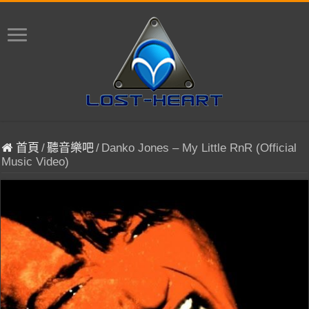
首頁
/
聽音樂吧
/
Danko Jones – My Little RnR (Official
Music Video)