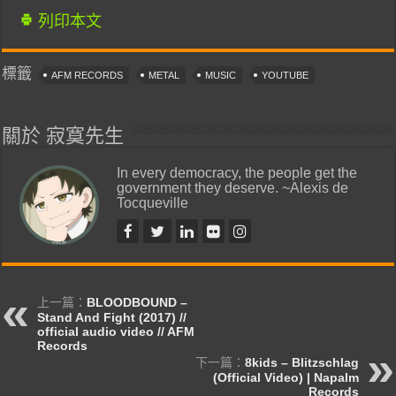
列印本文
標籤
AFM RECORDS
METAL
MUSIC
YOUTUBE
關於 寂寞先生
In every democracy, the people get the
government they deserve. ~Alexis de
Tocqueville
上一篇：
BLOODBOUND –
Stand And Fight (2017) //
official audio video // AFM
Records
下一篇：
8kids – Blitzschlag
(Official Video) | Napalm
Records