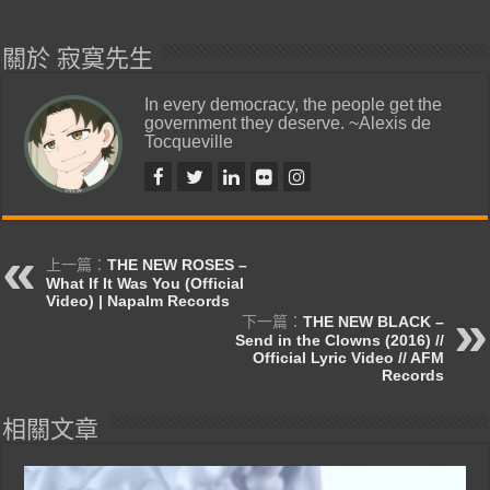
關於 寂寞先生
In every democracy, the people get the
government they deserve. ~Alexis de
Tocqueville
上一篇：
THE NEW ROSES –
What If It Was You (Official
Video) | Napalm Records
下一篇：
THE NEW BLACK –
Send in the Clowns (2016) //
Official Lyric Video // AFM
Records
相關文章