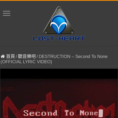
首頁
/
聽音樂吧
/
DESTRUCTION – Second To None
(OFFICIAL LYRIC VIDEO)