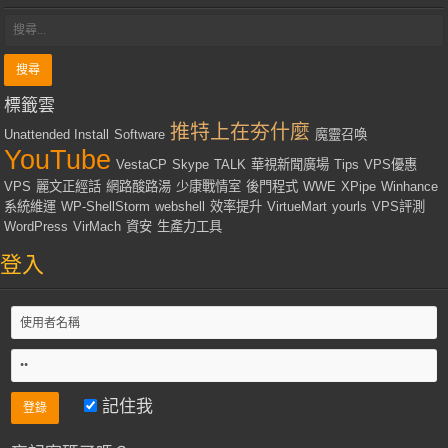
標籤雲
推特上在夯什麼
Unattended Install
Software
魔靈召喚
YouTube
VestaCP
Skype
TALK
華視新聞廣場
Tips
VPS優惠
VPS
麗文正經話
網路酸路湯
少康戰情室
後門程式
WWE
XPipe
Winhance
系統維運
WP-ShellStorm
webshell
效率提升
VirtueMart
yourls
VPS評測
WordPress
VirMach
資安
生產力工具
登入
記住我