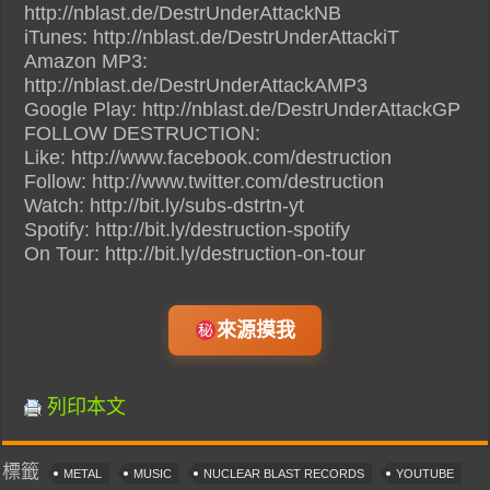
http://nblast.de/DestrUnderAttackNB
iTunes: http://nblast.de/DestrUnderAttackiT
Amazon MP3:
http://nblast.de/DestrUnderAttackAMP3
Google Play: http://nblast.de/DestrUnderAttackGP
FOLLOW DESTRUCTION:
Like: http://www.facebook.com/destruction
Follow: http://www.twitter.com/destruction
Watch: http://bit.ly/subs-dstrtn-yt
Spotify: http://bit.ly/destruction-spotify
On Tour: http://bit.ly/destruction-on-tour
來源摸我
列印本文
標籤
METAL
MUSIC
NUCLEAR BLAST RECORDS
YOUTUBE