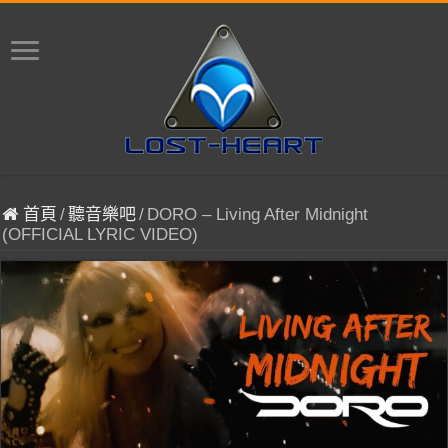
首頁
/
聽音樂吧
/
DORO – Living After Midnight
(OFFICIAL LYRIC VIDEO)