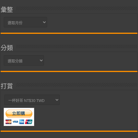
彙整
彙
整
分類
分
類
打賞