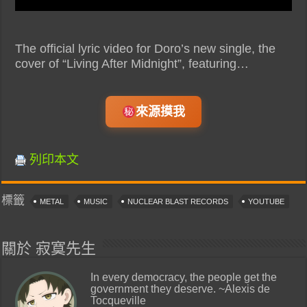
The official lyric video for Doro’s new single, the
cover of “Living After Midnight”, featuring…
來源摸我
列印本文
標籤
METAL
MUSIC
NUCLEAR BLAST RECORDS
YOUTUBE
關於 寂寞先生
In every democracy, the people get the
government they deserve. ~Alexis de
Tocqueville