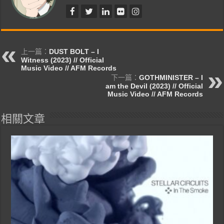
上一篇：
DUST BOLT – I
Witness (2023) // Official
Music Video // AFM Records
下一篇：
GOTHMINISTER – I
am the Devil (2023) // Official
Music Video // AFM Records
相關文章