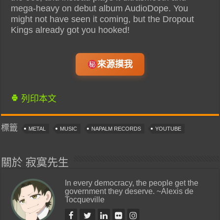
mega-heavy on debut album AudioDope. You
might not have seen it coming, but the Dropout
Kings already got you hooked!
來源摸我
列印本文
標籤
METAL
MUSIC
NAPALM RECORDS
YOUTUBE
關於 寂寞先生
In every democracy, the people get the
government they deserve. ~Alexis de
Tocqueville