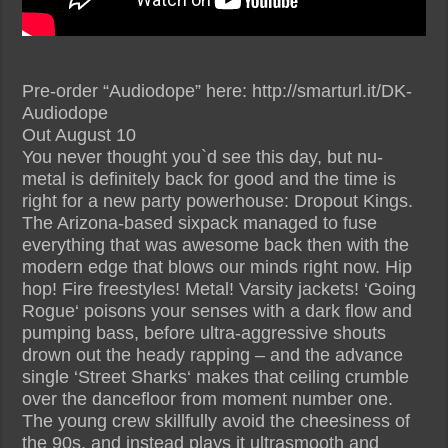
Pre-order “Audiodope” here: http://smarturl.it/DK-
Audiodope
Out August 10
You never thought you`d see this day, but nu-
metal is definitely back for good and the time is
right for a new party powerhouse: Dropout Kings.
The Arizona-based sixpack managed to fuse
everything that was awesome back then with the
modern edge that blows our minds right now. Hip
hop! Fire freestyles! Metal! Varsity jackets! ‘Going
Rogue‘ poisons your senses with a dark flow and
pumping bass, before ultra-aggressive shouts
drown out the heady rapping – and the advance
single ‘Street Sharks‘ makes that ceiling crumble
over the dancefloor from moment number one.
The young crew skillfully avoid the cheesiness of
the 90s, and instead plays it ultrasmooth and