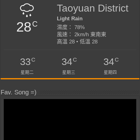
Taoyuan District
Light Rain
28
C
濕度： 78%
風速： 2km/h 東南東
高溫 28 • 低溫 28
C
C
C
33
34
34
星期二
星期三
星期四
Fav. Song =)