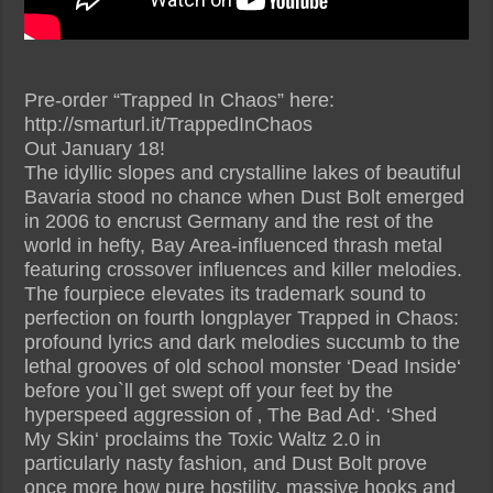
Pre-order “Trapped In Chaos” here:
http://smarturl.it/TrappedInChaos
Out January 18!
The idyllic slopes and crystalline lakes of beautiful
Bavaria stood no chance when Dust Bolt emerged
in 2006 to encrust Germany and the rest of the
world in hefty, Bay Area-influenced thrash metal
featuring crossover influences and killer melodies.
The fourpiece elevates its trademark sound to
perfection on fourth longplayer Trapped in Chaos:
profound lyrics and dark melodies succumb to the
lethal grooves of old school monster ‘Dead Inside‘
before you`ll get swept off your feet by the
hyperspeed aggression of ‚ The Bad Ad‘. ‘Shed
My Skin‘ proclaims the Toxic Waltz 2.0 in
particularly nasty fashion, and Dust Bolt prove
once more how pure hostility, massive hooks and