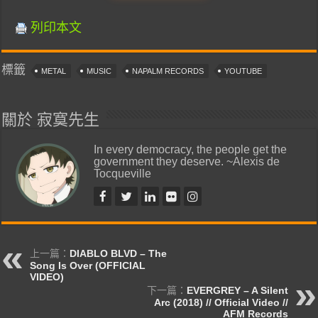
列印本文
標籤
METAL
MUSIC
NAPALM RECORDS
YOUTUBE
關於 寂寞先生
In every democracy, the people get the
government they deserve. ~Alexis de
Tocqueville
上一篇：
DIABLO BLVD – The
Song Is Over (OFFICIAL
VIDEO)
下一篇：
EVERGREY – A Silent
Arc (2018) // Official Video //
AFM Records