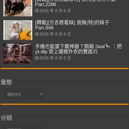
Part.2288
2026 年 8 月 6 日
[轉載][方吉君看妹] 我推(特)的妹子
Part.648
2026 年 8 月 6 日
手機也能當下載神器？開箱 Seal
：把
yt-dlp 穿上優雅外衣的雙面刃
2026 年 8 月 5 日
彙整
彙
整
分類
分