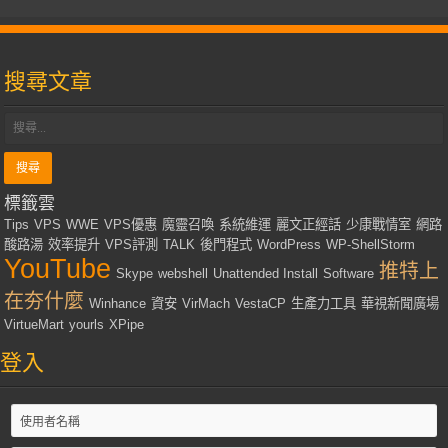
搜尋文章
標籤雲
Tips
VPS
WWE
VPS優惠
魔靈召喚
系統維運
麗文正經話
少康戰情室
網路
酸路湯
效率提升
VPS評測
TALK
後門程式
WordPress
WP-ShellStorm
YouTube
推特上
Skype
webshell
Unattended Install
Software
在夯什麼
Winhance
資安
VirMach
VestaCP
生產力工具
華視新聞廣場
VirtueMart
yourls
XPipe
登入