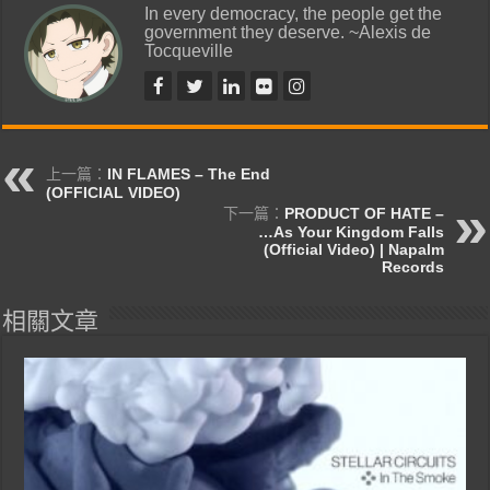
In every democracy, the people get the
government they deserve. ~Alexis de
Tocqueville
上一篇：
IN FLAMES – The End
(OFFICIAL VIDEO)
下一篇：
PRODUCT OF HATE –
…As Your Kingdom Falls
(Official Video) | Napalm
Records
相關文章