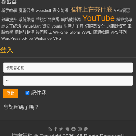
標籤雲
推特上在夯什麼
新手教學
魔靈召喚
webshell
資安防護
VPS優惠
YouTube
效率提升
系統維運
華視新聞廣場
網路酸辣湯
檔案搜尋
麗文正經話
VirtueMart
資安
yourls
生產力工具
伺服器安全
少康戰情室
電
腦教學
網路酸路湯
後門程式
WP-ShellStorm
WWE
開源軟體
VPS評測
WordPress
XPipe
Winhance
VPS
登入
記住我
忘記密碼了嗎？