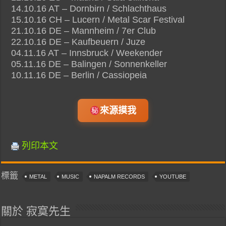
14.10.16 AT – Dornbirn / Schlachthaus
15.10.16 CH – Lucern / Metal Scar Festival
21.10.16 DE – Mannheim / 7er Club
22.10.16 DE – Kaufbeuern / Juze
04.11.16 AT – Innsbruck / Weekender
05.11.16 DE – Balingen / Sonnenkeller
10.11.16 DE – Berlin / Cassiopeia
來源摸我
列印本文
標籤
METAL
MUSIC
NAPALM RECORDS
YOUTUBE
關於 寂寞先生