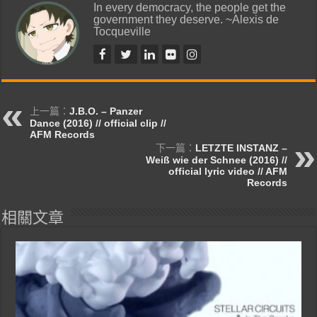
In every democracy, the people get the
government they deserve. ~Alexis de
Tocqueville
上一篇：
J.B.O. – Panzer
Dance (2016) // official clip //
AFM Records
下一篇：
LETZTE INSTANZ –
Weiß wie der Schnee (2016) //
official lyric video // AFM
Records
相關文章