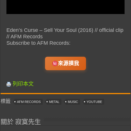
Eden’s Curse – Sell Your Soul (2016) // official clip
// AFM Records
Subscribe to AFM Records:
來源摸我
列印本文
標籤
AFM RECORDS
METAL
MUSIC
YOUTUBE
關於 寂寞先生