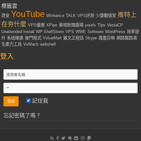
標籤雲
YouTube
推特上
資安
Winhance
TALK
VPS評測
少康戰情室
在夯什麼
VPS優惠
XPipe
華視新聞廣場
yourls
Tips
VestaCP
Unattended Install
WP-ShellStorm
VPS
WWE
Software
WordPress
效率提
升
系統維運
後門程式
VirtueMart
麗文正經話
Skype
魔靈召喚
網路酸路湯
生產力工具
VirMach
webshell
登入
記住我
忘記密碼了嗎？