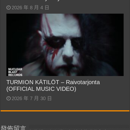
2026 年 8 月 4 日
TURMION KÄTILÖT – Raivotarjonta
(OFFICIAL MUSIC VIDEO)
2026 年 7 月 30 日
發佈留言