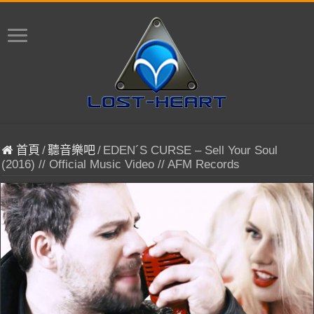
首頁
/
聽音樂吧
/
EDEN´S CURSE – Sell Your Soul
(2016) // Official Music Video // AFM Records