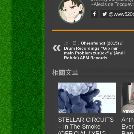
~Alexis de Tocquevi
@www520
上一篇：
Ohrenfeindt (2015) //
Drum Recordings "Gib mir
mein Problem zurück" // (Andi
Rohde) AFM Records
相關文章
STELLAR CIRCUITS
Anth
– In The Smoke
Ever
(OFFICIAL LYRIC
Plan