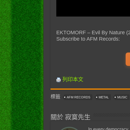
EKTOMORF – Evil By Nature (201
Subscribe to AFM Records:
列印本文
標籤
AFM RECORDS
METAL
MUSIC
關於 寂寞先生
In every democracy,