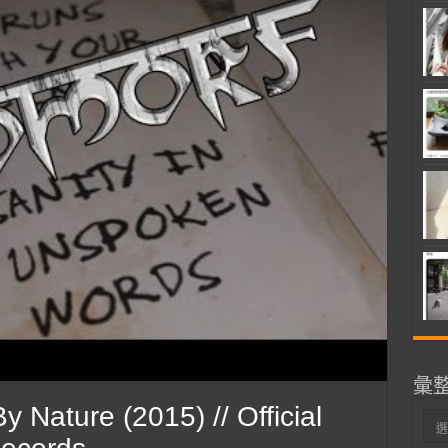
彙
Nature (2015) // Official
彙
整