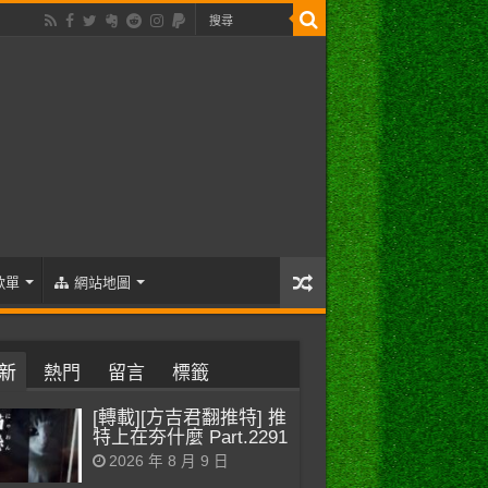
歌單
網站地圖
新
熱門
留言
標籤
[轉載][方吉君翻推特] 推
特上在夯什麼 Part.2291
2026 年 8 月 9 日