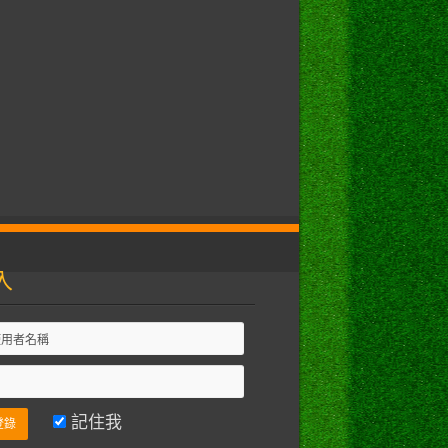
入
記住我