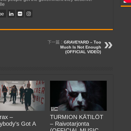
lle
be
下一篇：
GRAVEYARD – Too
Much Is Not Enough
(OFFICIAL VIDEO)
rax –
TURMION KÄTILÖT
ybody’s Got A
– Raivotarjonta
(OFFICIAL MUSIC