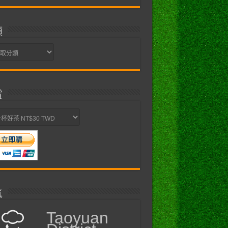
類
賞
氣
Taoyuan