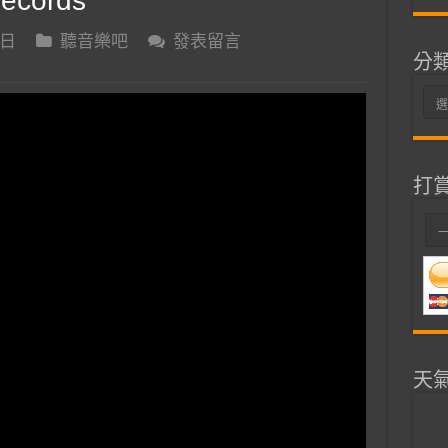
Records
 日
聽音樂吧
發表留言
分
分
類
打
天