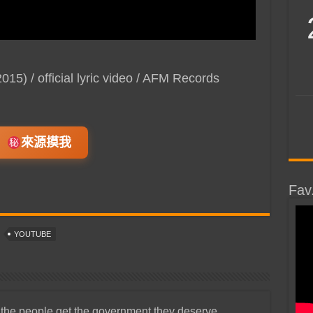
5) / official lyric video / AFM Records
來源摸我
Fav
YOUTUBE
 the people get the government they deserve.