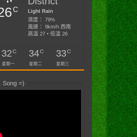
District
26
C
Light Rain
濕度： 79%
風速： 9km/h 西南
高溫 27 • 低溫 26
C
C
C
32
34
33
星期一
星期二
星期三
. Song =)