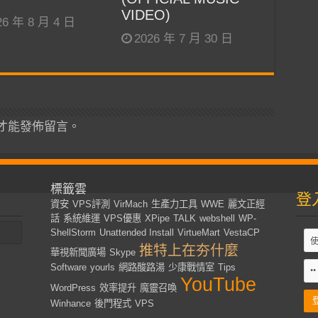
VIDEO)
26 年 8 月 4 日
2026 年 7 月 30 日
才能發佈留言。
標籤雲
登
資安
VPS評測
VirMach
生產力工具
WWE
麗文正經
話
系統維運
VPS優惠
XPipe
TALK
webshell
WP-
ShellStorm
Unattended Install
VirtueMart
VestaCP
推特上在夯什麼
華視新聞廣場
Skype
Software
yourls
網路酸路湯
少康戰情室
Tips
YouTube
WordPress
效率提升
魔靈召喚
Winhance
後門程式
VPS