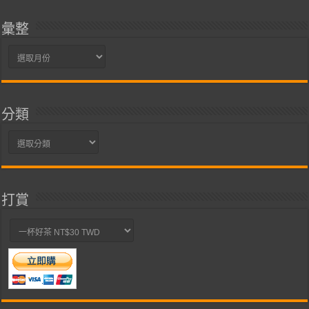
彙整
彙
整
分類
分
類
打賞