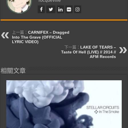
上一篇：
CARNIFEX – Dragged
Into The Grave (OFFICIAL
LYRIC VIDEO)
下一篇：
LAKE OF TEARS –
Taste Of Hell (LIVE) // 2014 //
AFM Records
相關文章