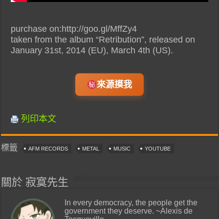
purchase on:http://goo.gl/MffZy4
taken from the album “Retribution”, released on
January 31st, 2014 (EU), March 4th (US).
來源摸我
列印本文
標籤
AFM RECORDS
METAL
MUSIC
YOUTUBE
關於 寂寞先生
In every democracy, the people get the
government they deserve. ~Alexis de
Tocqueville