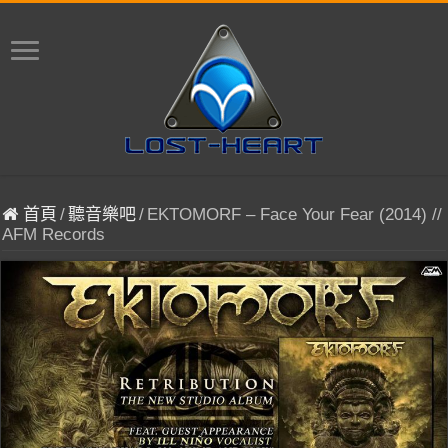
首頁
/
聽音樂吧
/
EKTOMORF – Face Your Fear (2014) //
AFM Records