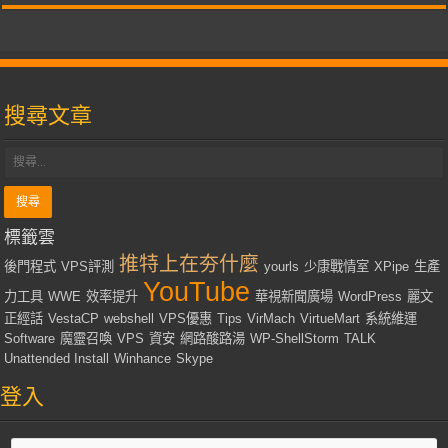
搜尋文章
標籤雲
推特上在夯什麼
後門程式
VPS評測
yourls
少康戰情室
XPipe
生產
YouTube
力工具
WWE
效率提升
華視新聞廣場
WordPress
麗文
正經話
VestaCP
webshell
VPS優惠
Tips
VirMach
VirtueMart
系統維運
Software
魔靈召喚
VPS
資安
網路酸路湯
WP-ShellStorm
TALK
Unattended Install
Winhance
Skype
登入