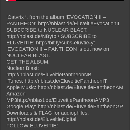
‘Catvrix ‘, from the album ‘EVOCATION II –
PANTHEON: http://nblast.de/EluveitieEvocationII
SUBSCRIBE to NUCLEAR BLAST:
http://nblast.de/NBytb / SUBSCRIBE to
ELUVEITIE: http://bit.ly/subs-eluvtie-yt
‘EVOCATION II – PANTHEON is out now on
NUCLEAR BLAST.
GET THE ALBUM:
Nuclear Blast:
http://nblast.de/EluveitiePantheonNB
iTunes: http://nblast.de/EluveitiePantheonIT
Apple Music: http://nblast.de/EluveitiePantheonAM
Amazon
MP3http://nblast.de/EluveitiePantheonAMP3
Google Play: http://nblast.de/EluveitiePantheonGP
Downloads & FLAC for audiophiles:
http://nblast.de/EluveitieDigital
FOLLOW ELUVEITIE: