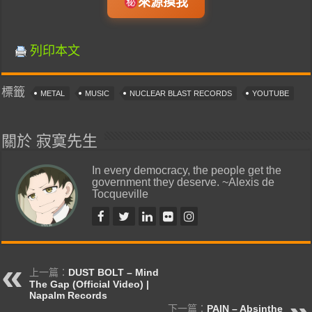
來源摸我
列印本文
標籤
METAL
MUSIC
NUCLEAR BLAST RECORDS
YOUTUBE
關於 寂寞先生
In every democracy, the people get the
government they deserve. ~Alexis de
Tocqueville
上一篇：
DUST BOLT – Mind
The Gap (Official Video) |
Napalm Records
下一篇：
PAIN – Absinthe