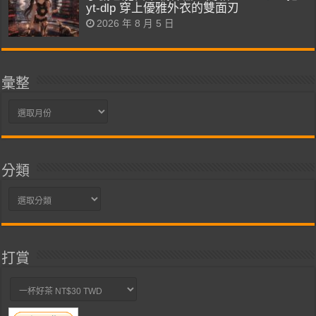
yt-dlp 穿上優雅外衣的雙面刃
2026 年 8 月 5 日
彙整
彙
整
分類
分
類
打賞