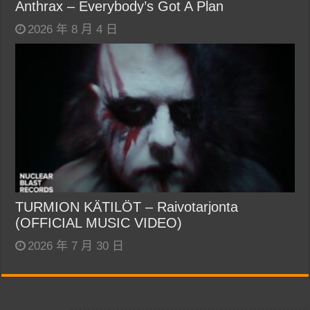
Anthrax – Everybody’s Got A Plan
2026 年 8 月 4 日
TURMION KÄTILÖT – Raivotarjonta
(OFFICIAL MUSIC VIDEO)
2026 年 7 月 30 日