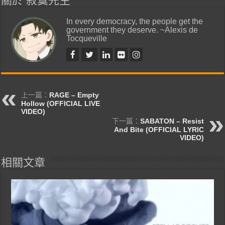
關於 寂寞先生
In every democracy, the people get the
government they deserve. ~Alexis de
Tocqueville
上一篇：
RAGE – Empty
Hollow (OFFICIAL LIVE
VIDEO)
下一篇：
SABATON – Resist
And Bite (OFFICIAL LYRIC
VIDEO)
相關文章