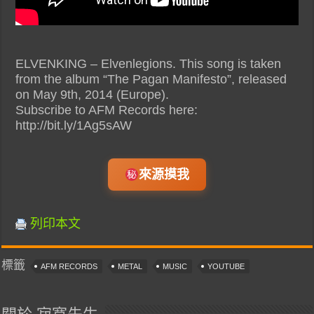
ELVENKING – Elvenlegions. This song is taken
from the album “The Pagan Manifesto”, released
on May 9th, 2014 (Europe).
Subscribe to AFM Records here:
http://bit.ly/1Ag5sAW
來源摸我
列印本文
標籤
AFM RECORDS
METAL
MUSIC
YOUTUBE