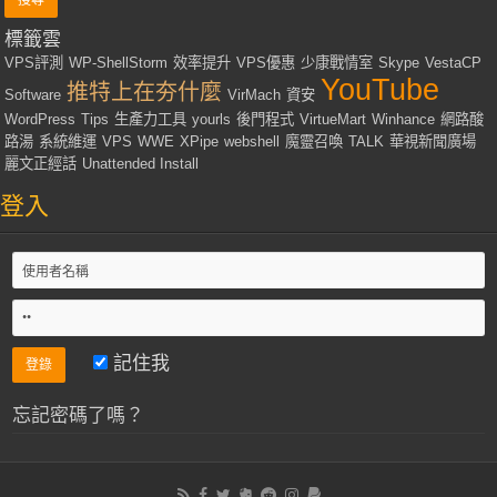
標籤雲
VPS評測
WP-ShellStorm
效率提升
VPS優惠
少康戰情室
Skype
VestaCP
YouTube
推特上在夯什麼
Software
VirMach
資安
WordPress
Tips
生產力工具
yourls
後門程式
VirtueMart
Winhance
網路酸
路湯
系統維運
VPS
WWE
XPipe
webshell
魔靈召喚
TALK
華視新聞廣場
麗文正經話
Unattended Install
登入
記住我
忘記密碼了嗎？