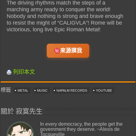
The driving rhythms match the steps of a
marching army ready to conquer the world!
Nobody and nothing is strong and brave enough
to resist the might of “CALIGVLA”! Rome will be
victorious, long live Epic Roman Metal!
來源摸我
列印本文
標籤
METAL
MUSIC
NAPALM RECORDS
YOUTUBE
關於 寂寞先生
In every democracy, the people get the
government they deserve. ~Alexis de
Tocqueville