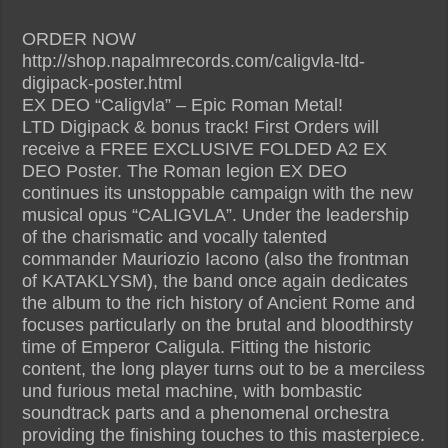
ORDER NOW
http://shop.napalmrecords.com/caligvla-ltd-
digipack-poster.html
EX DEO “Caligvla” – Epic Roman Metal!
LTD Digipack & bonus track! First Orders will
receive a FREE EXCLUSIVE FOLDED A2 EX
DEO Poster. The Roman legion EX DEO
continues its unstoppable campaign with the new
musical opus “CALIGVLA”. Under the leadership
of the charismatic and vocally talented
commander Mauriozio Iacono (also the frontman
of KATAKLYSM), the band once again dedicates
the album to the rich history of Ancient Rome and
focuses particularly on the brutal and bloodthirsty
time of Emperor Caligula. Fitting the historic
content, the long player turns out to be a merciless
und furious metal machine, with bombastic
soundtrack parts and a phenomenal orchestra
providing the finishing touches to this masterpiece.