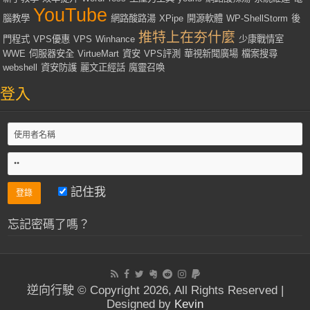
YouTube
腦教學
網路酸路湯
XPipe
開源軟體
WP-ShellStorm
後
推特上在夯什麼
門程式
VPS優惠
VPS
Winhance
少康戰情室
WWE
伺服器安全
VirtueMart
資安
VPS評測
華視新聞廣場
檔案搜尋
webshell
資安防護
麗文正經話
魔靈召喚
登入
記住我
忘記密碼了嗎？
逆向行駛 © Copyright 2026, All Rights Reserved |
Designed by
Kevin