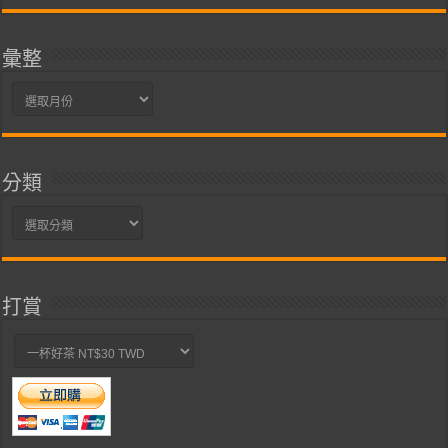
彙整
彙
整
分類
分
類
打賞