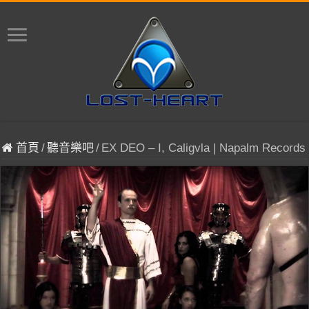
首頁
/
聽音樂吧
/
EX DEO – I, Caligvla | Napalm Records