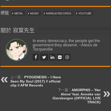
標籤
METAL
MUSIC
NAPALM RECORDS
YOUTUBE
關於 寂寞先生
In every democracy, the people get the
government they deserve. ~Alexis de
Tocqueville
上一篇：
PYOGENESIS – I Have
Seen My Soul (2017) // official
clip // AFM Records
下一篇：
AMORPHIS – 'Her
Alone' feat. Anneke van
Giersbergen (OFFICIAL LIVE
TRACK)