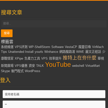
搜尋文章
標籤雲
系統維運
VPS評測
WP-ShellStorm
Software
VestaCP
魔靈召喚
VirMach
Tips
Unattended Install
yourls
Winhance
網路酸路湯
WWE
麗文正經話
少
推特上在夯什麼
康戰情室
XPipe
生產力工具
VPS
效率提升
華視
YouTube
新聞廣場
VPS優惠
資安
TALK
webshell
VirtueMart
Skype
後門程式
WordPress
登入