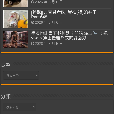
2026 年 8 月 6 日
[轉載][方吉君看妹] 我推(特)的妹子
Part.648
2026 年 8 月 6 日
手機也能當下載神器？開箱 Seal
：把
yt-dlp 穿上優雅外衣的雙面刃
2026 年 8 月 5 日
彙整
彙
整
分類
分
類