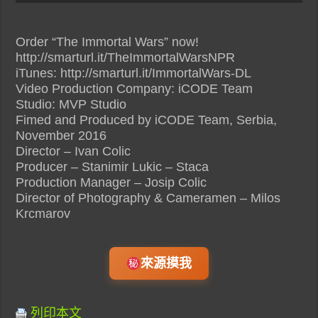
Order “The Immortal Wars” now!
http://smarturl.it/TheImmortalWarsNPR
iTunes: http://smarturl.it/ImmortalWars-DL
Video Production Company: iCODE Team
Studio: MVP Studio
Fimed and Produced by iCODE Team, Serbia,
November 2016
Director – Ivan Colic
Producer – Stanimir Lukic – Staca
Production Manager – Josip Colic
Director of Photography & Cameramen – Milos
Krcmarov
來源摸我
列印本文