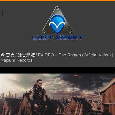
首頁
/
聽音樂吧
/
EX DEO – The Roman (Official Video) |
Napalm Records