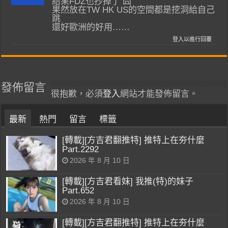
結果FDZ也抄掉了 囧
果然放在TW HK US的空間都是挖洞給自己
跳
還好歐洲的好用……
登入以進行回覆
發佈留言
很抱歉，必須
登入
網站才能發佈留言。
最新
熱門
留言
標籤
[轉載][方吉君翻推特] 推特上在夯什麼
Part.2292
2026 年 8 月 10 日
[轉載][方吉君看妹] 我推(特)的妹子
Part.652
2026 年 8 月 10 日
[轉載][方吉君翻推特] 推特上在夯什麼