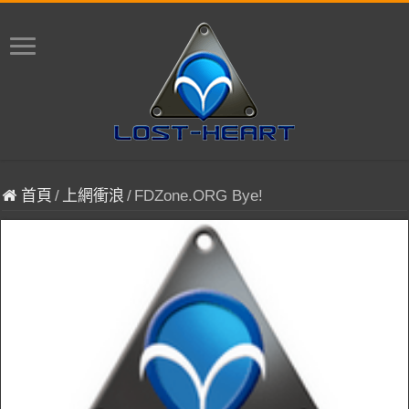
首頁
/
上網衝浪
/
FDZone.ORG Bye!