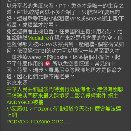
以分享者的角度來看，PT、免空才是唯一的生存之
道，PT比較隱密就不多介紹了，只能說PT要玩的
好，還是乖乖花點小錢租個VPS或BOX來衝上傳/下
載量，成績單才好看。
免空還得看主機位置，在美國的主機少用為妙，比
如說雖然
Mediafire
在現在來說是很方便的免空，但
也難保哪天被SOPA法案搞到，壓縮檔+個密碼又如
何，依照過往FBI的功力可以埋伏一年甚至更久才
一舉抄掉warez上的t0psite，區區搞個小詭計，起
不了什麼作用的
所以免空要慎選，常見的中
國、荷蘭、瑞典、羅馬尼亞等歐洲地區才是保命之
道，因為他們比較不甩老美 ?
消息來源：
中華人民共和國澳門特別行政區海關 > 港澳海關聯
手偵破澳門歷來最大跨境網上影音侵權案件 網主
ANDYGOD被捕
小惡魔01 > FDzone有谁知道今天為什麼會無法連
上網
PCDVD > FDZone.ORG…..