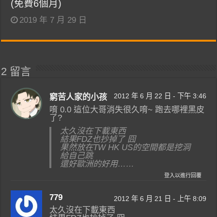
(免費6個月)
2019 年 7 月 29 日
2 留言
2012 年 6 月 22 日 - 下午 3:46
窮苦人家的小孩
唷 0.0 這位大哥消失很久唷~ 跑去哪裡黑皮
了?
太久沒在下載東西
結果FDZ也抄掉了 囧
果然放在TW HK US的空間都是挖洞
給自己跳
還好歐洲的好用……
登入以進行回覆
779
2012 年 6 月 21 日 - 上午 8:09
太久沒在下載東西