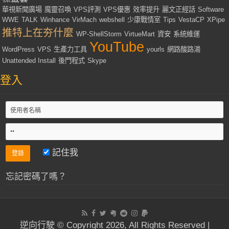
華視新聞廣場
魔靈召喚
VPS評測
VPS優惠
效率提升
麗文正經話
Software
WWE
TALK
Winhance
VirMach
webshell
少康戰情室
Tips
VestaCP
XPipe
推特上在夯什麼
WP-ShellStorm
VirtueMart
資安
系統維運
YouTube
WordPress
VPS
生產力工具
yourls
網路酸路湯
Unattended Install
後門程式
Skype
登入
記住我
忘記密碼了嗎？
逆向行駛 © Copyright 2026, All Rights Reserved |