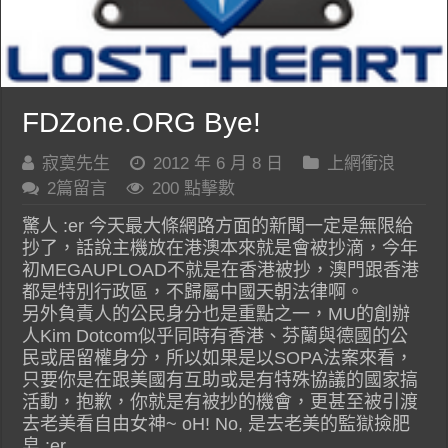
FDZone.ORG Bye!
寂寞先生
2012 年 6 月 8 日
上網衝浪
2篇留言
200 點擊數
驚人 :er 今天最大條網路方面的新聞一定是無限給
抄了，話說主機放在港澳本來就是會被抄滴，今年
初MEGAUPLOAD不就是在香港被抄，澳門跟香港
都是特別行政區，不歸屬中國天朝法律啊。
另外負責人的公民身分也是重點之一，MU的創辦
人Kim Dotcom似乎同時有香港、芬蘭與德國的公
民或居留權身分，所以如果是以SOPA法案來看，
只要你是在跟美國有互助或是有特殊協議的國家搞
活動，抱歉，你就是有被抄的機會，更甚至被引渡
去老美看自由女神~ oH! No, 是去老美的監獄撿肥
皂 :er