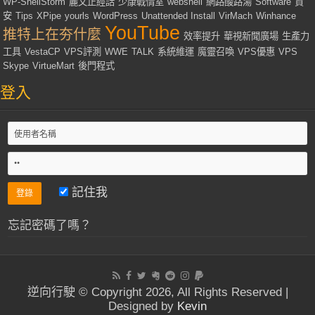
WP-ShellStorm
麗文正經話
少康戰情室
webshell
網路酸路湯
Software
資
安
Tips
XPipe
yourls
WordPress
Unattended Install
VirMach
Winhance
YouTube
推特上在夯什麼
效率提升
華視新聞廣場
生產力
工具
VestaCP
VPS評測
WWE
TALK
系統維運
魔靈召喚
VPS優惠
VPS
Skype
VirtueMart
後門程式
登入
記住我
忘記密碼了嗎？
逆向行駛 © Copyright 2026, All Rights Reserved |
Designed by
Kevin