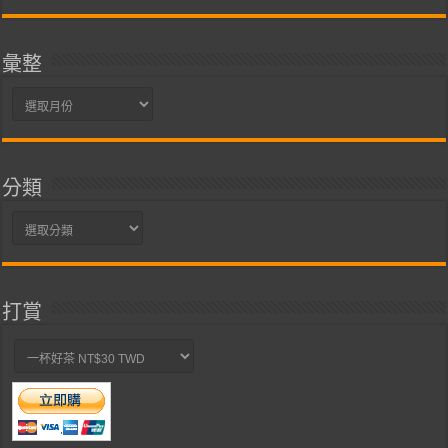
彙整
彙
整
分類
分
類
打賞