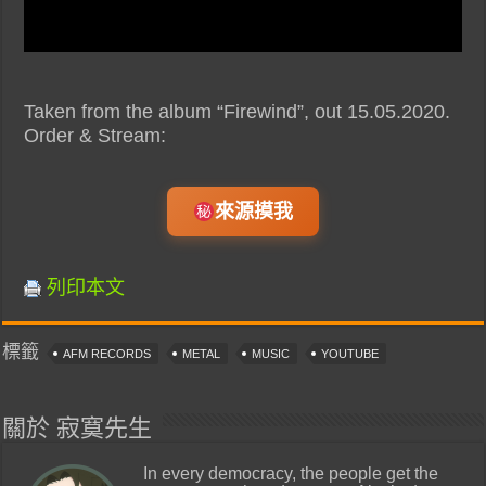
Taken from the album “Firewind”, out 15.05.2020.
Order & Stream:
來源摸我
列印本文
標籤
AFM RECORDS
METAL
MUSIC
YOUTUBE
關於 寂寞先生
In every democracy, the people get the