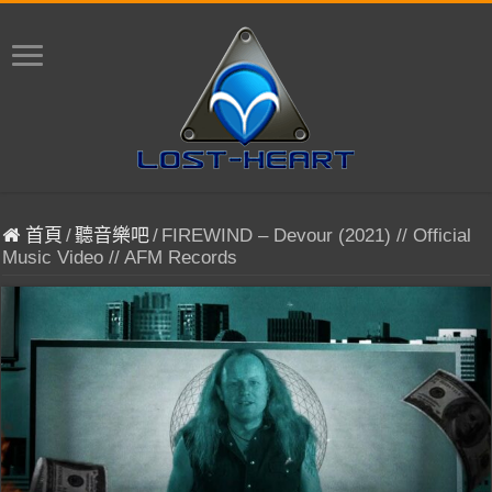
首頁
/
聽音樂吧
/
FIREWIND – Devour (2021) // Official
Music Video // AFM Records