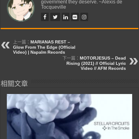
government they deserve. ~Alexis de
Tocqueville
上一篇：
MARIANAS REST –
Glow From The Edge (Official
Video) | Napalm Records
下一篇：
MOTORJESUS – Dead
Rising (2021) // Official Lyric
Video // AFM Records
相關文章