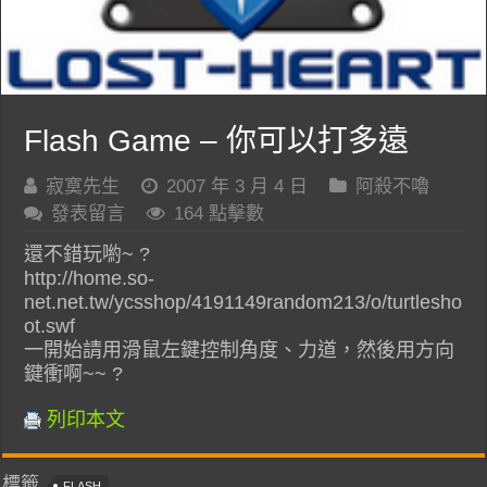
Flash Game – 你可以打多遠
寂寞先生
2007 年 3 月 4 日
阿殺不嚕
發表留言
164 點擊數
還不錯玩喲~ ?
http://home.so-
net.net.tw/ycsshop/4191149random213/o/turtlesho
ot.swf
一開始請用滑鼠左鍵控制角度、力道，然後用方向
鍵衝啊~~ ?
列印本文
標籤
FLASH