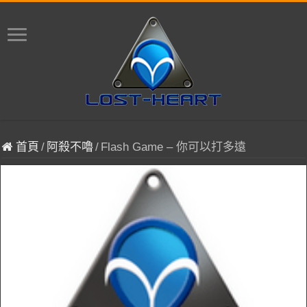
首頁
/
阿殺不嚕
/
Flash Game – 你可以打多遠