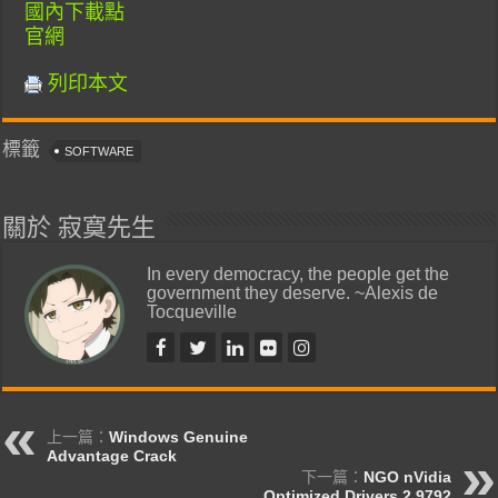
國內下載點
官網
列印本文
標籤
SOFTWARE
關於 寂寞先生
In every democracy, the people get the
government they deserve. ~Alexis de
Tocqueville
上一篇：
Windows Genuine
Advantage Crack
下一篇：
NGO nVidia
Optimized Drivers 2.9792