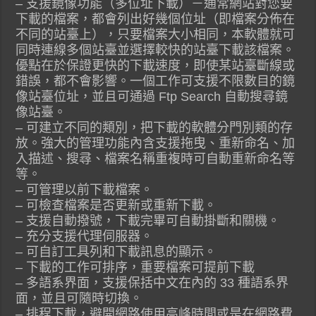
– 支援鏡像功能（多位址下載）－通常網站對您要
下載的檔案，都會列出好幾個位址（即檔案分佈在
不同的站臺上），只要檔案大小相同，本軟體就可
同時連線多個站臺並選擇較快的站臺下載該檔案。
優點在於保證更快的下載速度，即使某站臺斷線或
錯誤，都不會影響。一個工作可支援不限數目的鏡
像站臺位址，並且可通過 Ftp Search 自動搜尋鏡
像站臺。
– 可建立不同的類別，把下載的軟體分門別類的存
放。強大的管理功能內含支援拖曳、重新命名、加
入描述、搜尋、檔案名稱重複時可自動重新命名等
等。
– 可管理以前下載檔案。
– 可檢查檔案是否更新或重新下載。
– 支援自動撥號，下載完畢可自動掛斷和關機。
– 充分支援代理伺服器。
– 可自訂工具列和下載訊息的顯示。
– 下載的工作可排序，重要檔案可提前下載
– 多語系界面，支援保括中文在內的 33 種語系界
面，並且可隨時切換。
– 排程下載，避開網路使用高峰時間或是在網路費