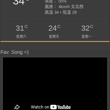
34
濕度： 55%
風速： 4km/h 北北西
高溫 34 • 低溫 29
C
C
C
31
24
32
星期六
星期天
星期一
Fav. Song =)