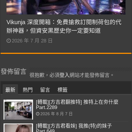
Vikunja 深度開箱：免費搶救訂閱制荷包的代
辦神器，但資安黑歷史你一定要知道
2026 年 7 月 28 日
發佈留言
很抱歉，必須
登入
網站才能發佈留言。
最新
熱門
留言
標籤
[轉載][方吉君翻推特] 推特上在夯什麼
Part.2289
2026 年 8 月 7 日
[轉載][方吉君看妹] 我推(特)的妹子
Part.649