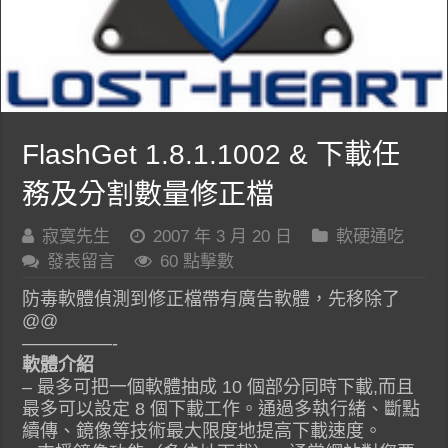
FlashGet 1.8.1.1002 & 下載任
務及分割數量修正檔
寂寞先生
2007 年 3 月 20 日
軟硬通吃
發表留言
60 點擊數
防毒軟體偵測到修正檔帶有廣告軟體，先移除了
@@
—————-
軟體介紹
– 最多可把一個軟體抽成 10 個部分同時下載,而且
最多可以設定 8 個下載工作。通過多執行緒、斷點
續傳、鏡像等技術最大限度地提高下載速度。