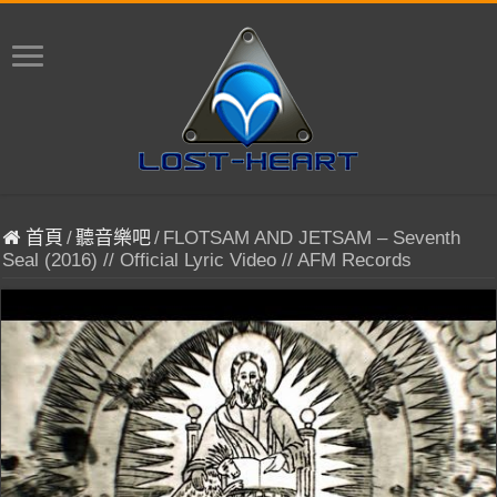
首頁
/
聽音樂吧
/
FLOTSAM AND JETSAM – Seventh
Seal (2016) // Official Lyric Video // AFM Records