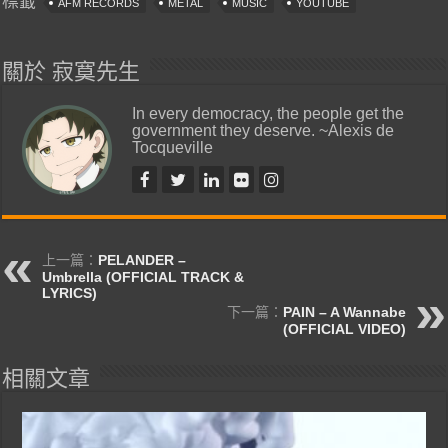
標籤
AFM RECORDS
METAL
MUSIC
YOUTUBE
關於 寂寞先生
In every democracy, the people get the
government they deserve. ~Alexis de
Tocqueville
上一篇：
PELANDER –
Umbrella (OFFICIAL TRACK &
LYRICS)
下一篇：
PAIN – A Wannabe
(OFFICIAL VIDEO)
相關文章