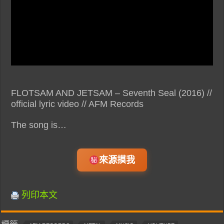
FLOTSAM AND JETSAM – Seventh Seal (2016) //
official lyric video // AFM Records
The song is…
來源摸我
列印本文