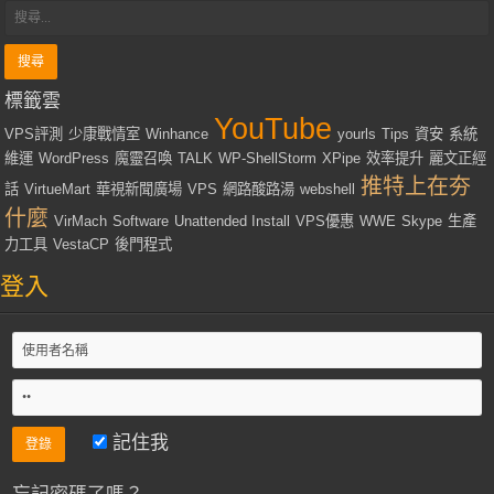
標籤雲
YouTube
VPS評測
少康戰情室
Winhance
yourls
Tips
資安
系統
維運
WordPress
魔靈召喚
TALK
WP-ShellStorm
XPipe
效率提升
麗文正經
推特上在夯
話
VirtueMart
華視新聞廣場
VPS
網路酸路湯
webshell
什麼
VirMach
Software
Unattended Install
VPS優惠
WWE
Skype
生產
力工具
VestaCP
後門程式
登入
記住我